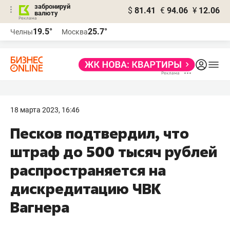
забронируй
$
81.41
€
94.06
¥
12.06
валюту
19.5°
25.7°
Челны
Москва
18 марта 2023, 16:46
Песков подтвердил, что
штраф до 500 тысяч рублей
распространяется на
дискредитацию ЧВК
Вагнера