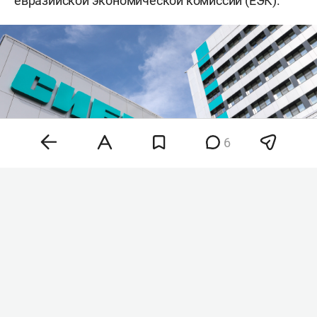
евразийской экономической комиссии (ЕЭК).
6
Фото: «БИЗНЕС Online»
Как пояснили в СИБУРе, заявления отозваны в
связи с тем, что азербайджанская компания