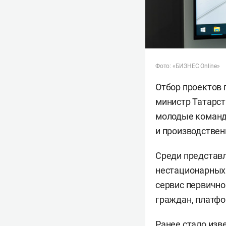
Фото: «БИЗНЕС Online»
Отбор проектов 
министр Татарс
молодые команды
и производствен
Среди представл
нестационарных 
сервис первично
граждан, платфо
Ранее стало изв