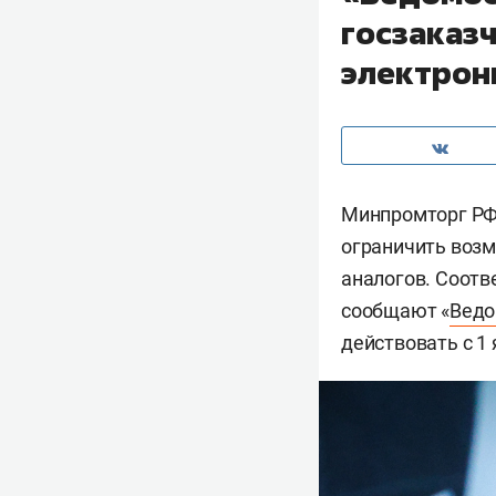
госзаказ
электрон
Минпромторг РФ 
ограничить возм
аналогов. Соотв
сообщают «
Ведо
действовать с 1 