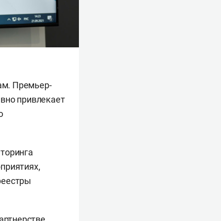
ам. Премьер-
ивно привлекает
ю
иторинга
приятиях,
реестры
артнерстве