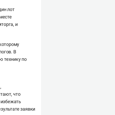
дин лот
вместе
торга, и
 которому
огов. В
ю технику по
,
тают, что
 избежать
зультате заявки