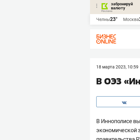
забронируй
валюту
23°
Челны
Москва
18 марта 2023, 10:59
В ОЭЗ «И
В Иннополисе вы
экономической з
правительства Р