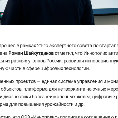
прошел в рамках 21-го экспертного совета по стартап
тана
Роман
Шайхутдинов
отметил, что Иннополис акт
 из разных уголков России, развивая инновационну
ную часть в сфере цифровых технологий.
енных проектов — единая система управления и мон
объектов, платформа для нетворкинга на очных меро
й диагностики болезней молочных желез, цифровые 
рма для повышения урожайности и др.
естно, что ОЭЗ «Иннополис»
подписала
соглашение о п