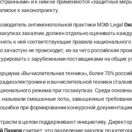
странными» и к ним не применяются «защитные меры»
аписке к законопроекту.
уководитель антимонопольной практики МЭФ Legal
Ок
закупках заказчик должен отдельно оценивать кажд
нять к ней соответствующие правила национального
о зачастую не происходит, из-за чего российские про
урировать с зарубежными поставщиками на общих ус
рциума «Вычислительная техника», более 70% росси
радиоэлектроники и вычислительной техники сталкив
ционального режима при госзакупках. Среди основн
а называли смешанные лоты, завышенные требовани
 ошибки при формировании конкурсной документации
отрасли в целом поддерживают инициативу. Директо
й Панков
считает, что разделение закупок по катего