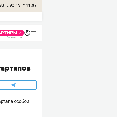
93
€
93.19
¥
11.97
тартапов
артапа особой
е