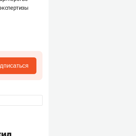
 экспертизы
дписаться
жил