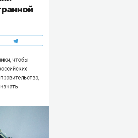
транной
ики, чтобы
российских
 правительства,
 начать