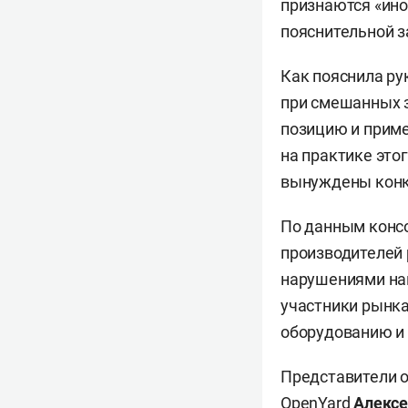
признаются «ино
пояснительной з
Как пояснила р
при смешанных 
позицию и приме
на практике этог
вынуждены конк
По данным консо
производителей 
нарушениями на
участники рынк
оборудованию и
Представители 
OpenYard
Алексе