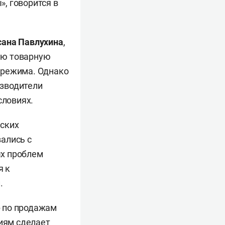
, говорится в
сана Павлухина
,
ую товарную
 режима. Однако
изводители
ловиях.
йских
ались с
ых проблем
я к
.
р по продажам
риям сделает