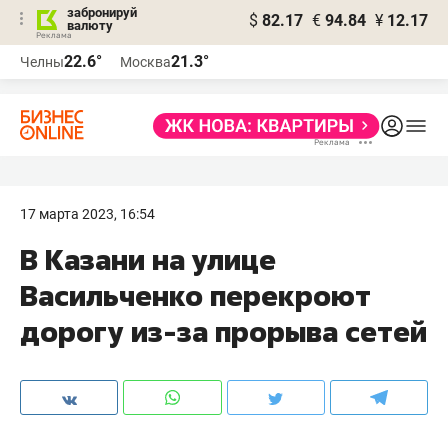
забронируй
$
82.17
€
94.84
¥
12.17
валюту
22.6°
21.3°
Челны
Москва
17 марта 2023, 16:54
В Казани на улице
Васильченко перекроют
дорогу из-за прорыва сетей