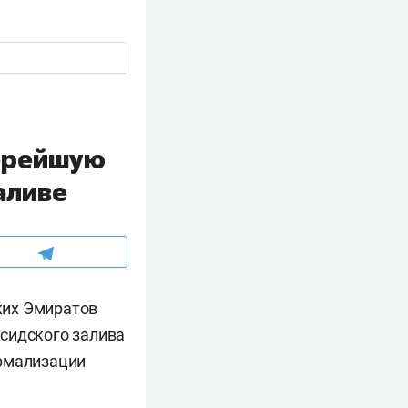
корейшую
аливе
ких Эмиратов
сидского залива
ормализации