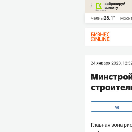
забронируй
валюту
28.1°
Челны
Моск
24 января 2023, 12:3
Минстрой
строител
Главная зона ри