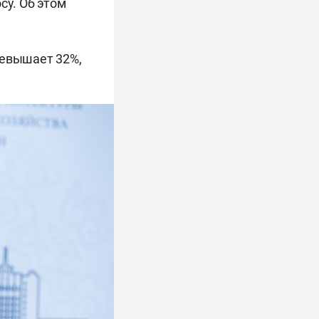
су. Об этом
ревышает 32%,