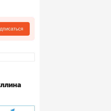
дписаться
уллина