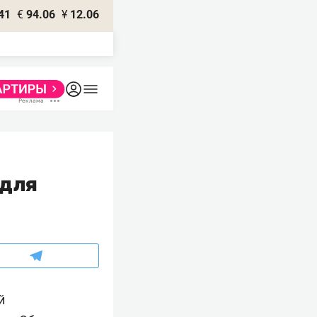
41
€
94.06
¥
12.06
 для
й