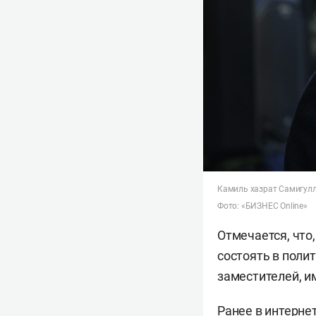
Камиль хазрат Самигул
Фото: «БИЗНЕС Online»
Отмечается, что
состоять в поли
заместителей, и
Ранее в интерне