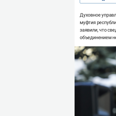
Духовное управ
муфтия республ
заявили, что св
объединением не