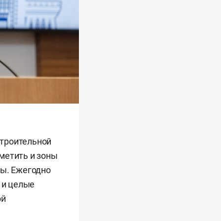
строительной
метить и зоны
ры. Ежегодно
 и целые
ой