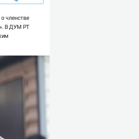
о членстве
». В ДУМ РТ
ским