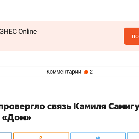
ЗНЕС Online
по
Комментарии
2
провергло связь Камиля Самиг
й «Дом»