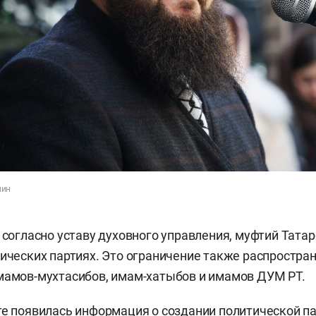
лин
, согласно уставу духовного управления, муфтий Тата
тических партиях. Это ограничение также распростран
мамов-мухтасибов, имам-хатыбов и имамов ДУМ РТ.
те появилась информация о создании политической па