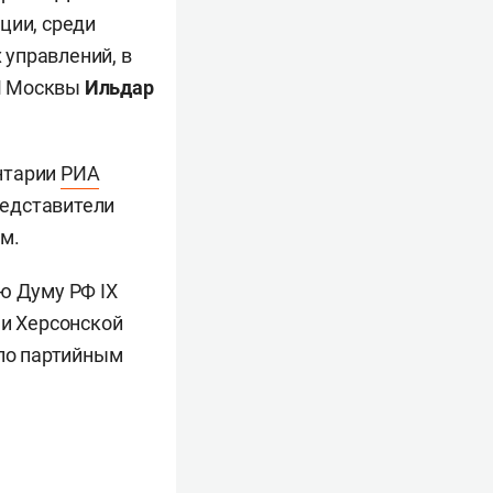
ции, среди
 управлений, в
М Москвы
Ильдар
нтарии
РИА
редставители
м.
ю Думу РФ IX
 и Херсонской
 по партийным