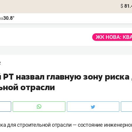
$
81.
30.8°
ва
2
 РТ назвал главную зону риска
ьной отрасли
ска для строительной отрасли — состояние инженерно