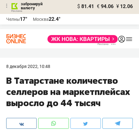
забронируй
$
81.41
€
94.06
¥
12.06
валюту
17°
22.4°
Челны
Москва
8 декабря 2022, 10:48
В Татарстане количество
селлеров на маркетплейсах
выросло до 44 тысяч