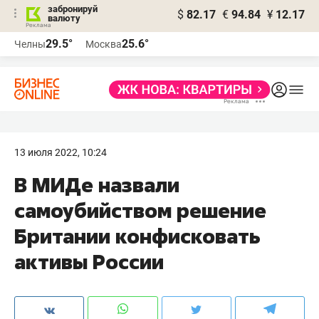
забронируй
$
82.17
€
94.84
¥
12.17
валюту
29.5°
25.6°
Челны
Москва
13 июля 2022, 10:24
В МИДе назвали
самоубийством решение
Британии конфисковать
активы России