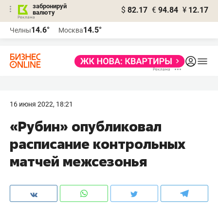
забронируй
$
82.17
€
94.84
¥
12.17
валюту
14.6°
14.5°
Челны
Москва
16 июня 2022, 18:21
«Рубин» опубликовал
расписание контрольных
матчей межсезонья