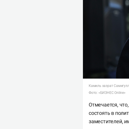
Камиль хазрат Самигул
Фото: «БИЗНЕС Online»
Отмечается, что
состоять в поли
заместителей, и