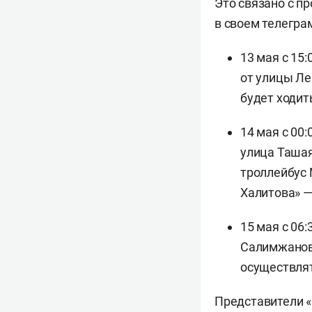
Это связано с п
в своем телегра
13 мая с 15
от улицы Ле
будет ходит
14 мая с 00:
улица Ташая
троллейбус 
Халитова» —
15 мая с 06
Салимжанова
осуществлят
Представители 