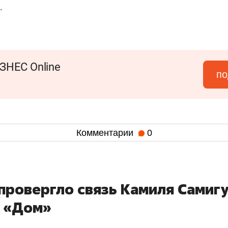
.
ЗНЕС Online
по
Комментарии
0
провергло связь Камиля Самиг
й «Дом»