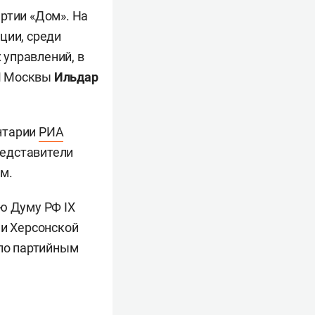
ртии «Дом». На
ции, среди
 управлений, в
М Москвы
Ильдар
нтарии
РИА
редставители
м.
ю Думу РФ IX
 и Херсонской
 по партийным