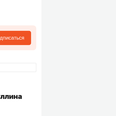
дписаться
уллина