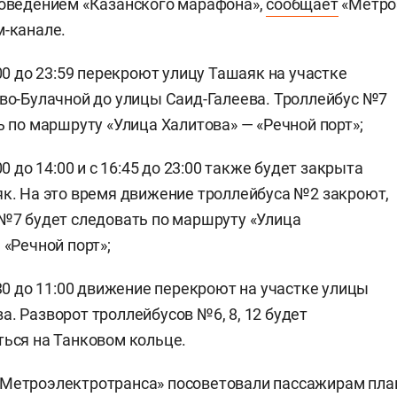
роведением «Казанского марафона»,
сообщает
«Метро
м-канале.
:00 до 23:59 перекроют улицу Ташаяк на участке
во-Булачной до улицы Саид-Галеева. Троллейбус №7
ь по маршруту «Улица Халитова» — «Речной порт»;
00 до 14:00 и с 16:45 до 23:00 также будет закрыта
к. На это время движение троллейбуса №2 закроют,
№7 будет следовать по маршруту «Улица
 «Речной порт»;
:30 до 11:00 движение перекроют на участке улицы
. Разворот троллейбусов №6, 8, 12 будет
ься на Танковом кольце.
«Метроэлектротранса» посоветовали пассажирам пла