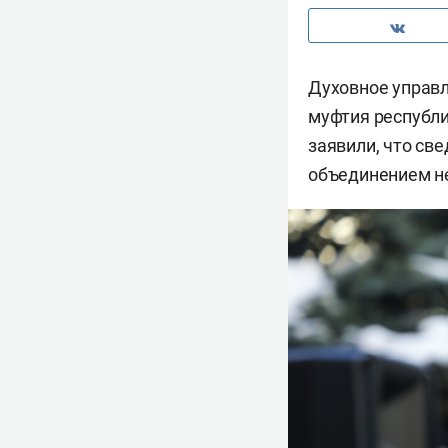
Духовное управ
муфтия республ
заявили, что св
объединением не