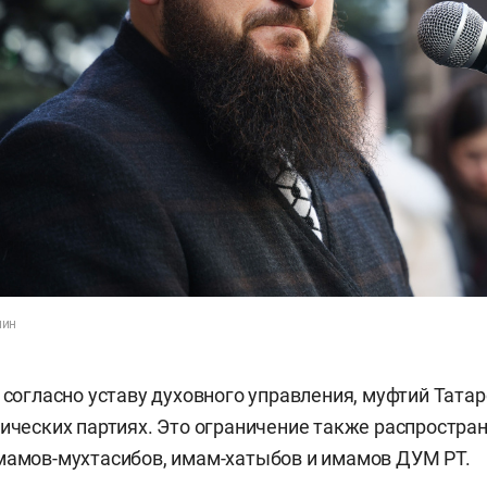
лин
, согласно уставу духовного управления, муфтий Тата
тических партиях. Это ограничение также распростран
мамов-мухтасибов, имам-хатыбов и имамов ДУМ РТ.