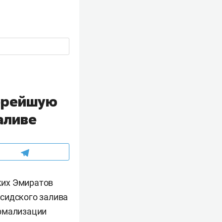
корейшую
аливе
ких Эмиратов
сидского залива
ормализации