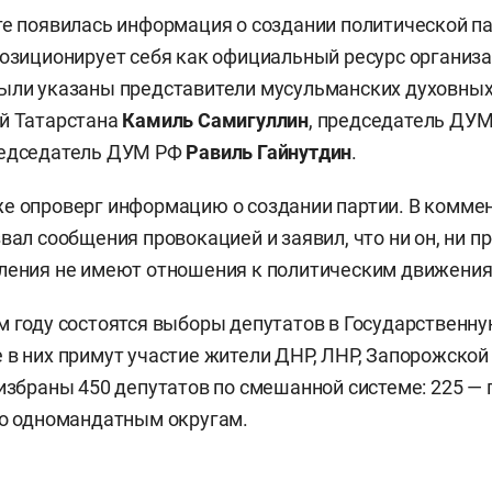
те появилась информация о создании политической па
позиционирует себя как официальный ресурс организа
ыли указаны представители мусульманских духовных
й Татарстана
Камиль Самигуллин
, председатель ДУ
едседатель ДУМ РФ
Равиль Гайнутдин
.
е опроверг информацию о создании партии. В комме
вал сообщения провокацией и заявил, что ни он, ни п
ления не имеют отношения к политическим движения
м году состоятся выборы депутатов в Государственну
 в них примут участие жители ДНР, ЛНР, Запорожской
 избраны 450 депутатов по смешанной системе: 225 —
по одномандатным округам.