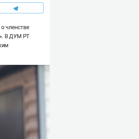
о членстве
». В ДУМ РТ
ским