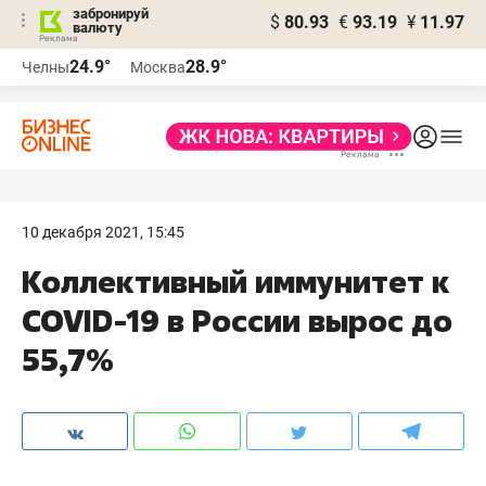
забронируй
$
80.93
€
93.19
¥
11.97
валюту
24.9°
28.9°
Челны
Москва
10 декабря 2021, 15:45
Коллективный иммунитет к
COVID-19 в России вырос до
55,7%