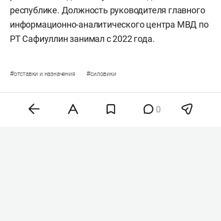
республике. Должность руководителя главного
информационно-аналитического центра МВД по
РТ Сафиуллин занимал с 2022 года.
#
#
отставки и назначения
силовики
0
Комментарии
0
8 августа 2026, 08:16
В Татарстане сняли
беспилотную опасность –
в аэропорту Казани