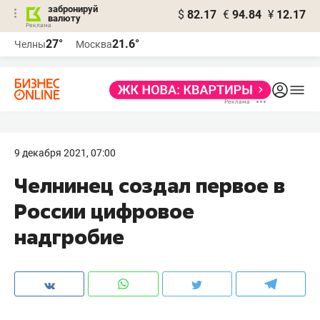
забронируй
$
82.17
€
94.84
¥
12.17
валюту
27°
21.6°
Челны
Москва
9 декабря 2021, 07:00
Челнинец создал первое в
России цифровое
надгробие