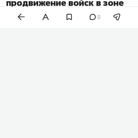
продвижение войск в зоне
СВО
0
Кадровые перестановки в минобороны и
командовании вооруженных сил России
позволят нарастить темпы наступления на всех
участках фронта. Такое мнение в беседе с
«
Абзацем
» высказал военный аналитик
Юрий
Кнутов
, комментируя недавние назначения на
ключевые посты.