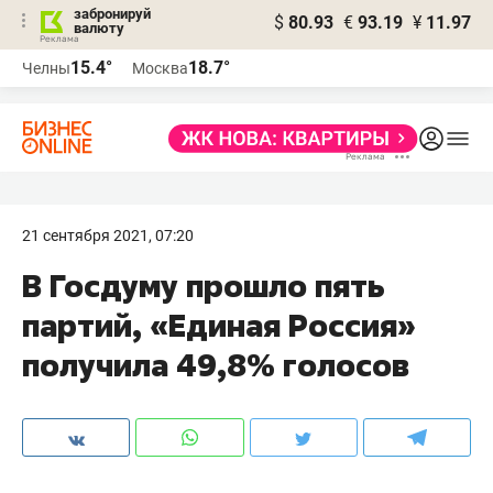
забронируй
$
80.93
€
93.19
¥
11.97
валюту
15.4°
18.7°
Челны
Москва
21 сентября 2021, 07:20
В Госдуму прошло пять
партий, «Единая Россия»
получила 49,8% голосов