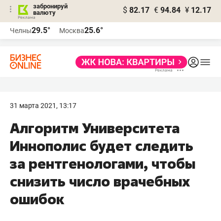
забронируй
$
82.17
€
94.84
¥
12.17
валюту
29.5°
25.6°
Челны
Москва
31 марта 2021, 13:17
Алгоритм Университета
Иннополис будет следить
за рентгенологами, чтобы
снизить число врачебных
ошибок