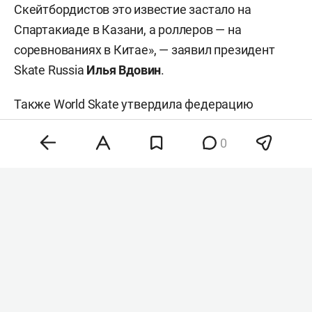
Скейтбордистов это известие застало на
Спартакиаде в Казани, а роллеров — на
соревнованиях в Китае», — заявил президент
Skate Russia
Илья Вдовин
.
Также World Skate утвердила федерацию
скейтбординга и роллер-спорта России
0
единственной организацией, представляющей
РФ в международной федерации. По словам
Вдовина, решение завершает процесс
восстановления прав российского
скейтбординга и роллер-спорта в World Skate.
Ранее спортсмены участвовали в
международных соревнованиях в нейтральном
статусе.