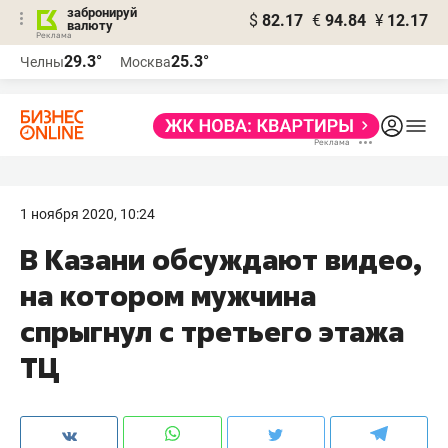
забронируй
$
82.17
€
94.84
¥
12.17
валюту
29.3°
25.3°
Челны
Москва
1 ноября 2020, 10:24
В Казани обсуждают видео,
на котором мужчина
спрыгнул с третьего этажа
ТЦ