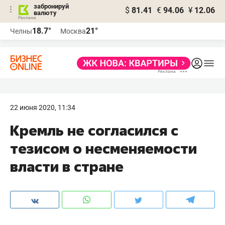
забронируй
$
81.41
€
94.06
¥
12.06
валюту
18.7°
21°
Челны
Москва
22 июня 2020, 11:34
Кремль не согласился с
тезисом о несменяемости
власти в стране