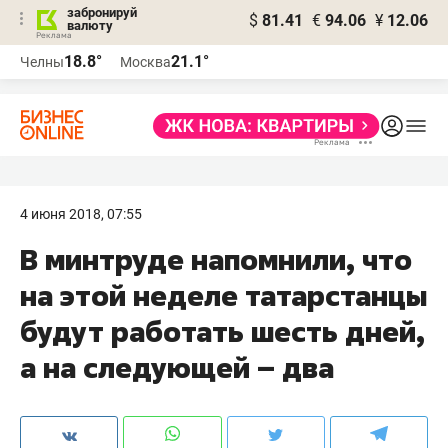
забронируй
$
81.41
€
94.06
¥
12.06
валюту
18.8°
21.1°
Челны
Москва
4 июня 2018, 07:55
В минтруде напомнили, что
на этой неделе татарстанцы
будут работать шесть дней,
а на следующей – два