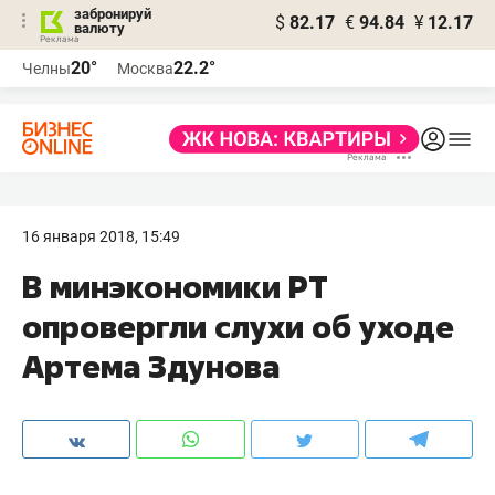
забронируй
$
82.17
€
94.84
¥
12.17
валюту
20°
22.2°
Челны
Москва
16 января 2018, 15:49
В минэкономики РТ
опровергли слухи об уходе
Артема Здунова