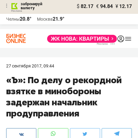
забронируй
$
82.17
€
94.84
¥
12.17
валюту
20.8°
21.9°
Челны
Москва
27 сентября 2017, 09:44
«Ъ»: По делу о рекордной
взятке в минобороны
задержан начальник
продуправления