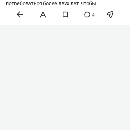
потребоваться более двух лет, чтобы
восполнить запасы более чем 1,5 тыс.
4
использованных перехватчиков. Сейчас в
распоряжении США остается менее 1,7 тыс.
таких ракет.