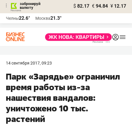
забронируй
$
82.17
€
94.84
¥
12.17
валюту
22.6°
21.3°
Челны
Москва
14 сентября 2017, 09:23
Парк «Зарядье» ограничил
время работы из-за
нашествия вандалов:
уничтожено 10 тыс.
растений