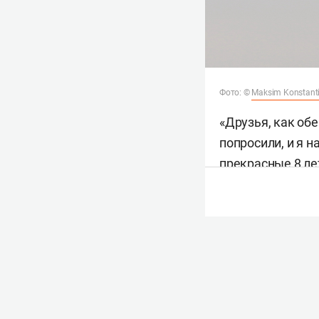
Фото: ©
Maksim Konstant
«Друзья, как обе
попросили, и я н
прекрасные 8 ле
В начале мая Ро
до 28 июля посл
Поскольку выявл
приняло
решение
Напомним, в апр
с аэропортом Иж