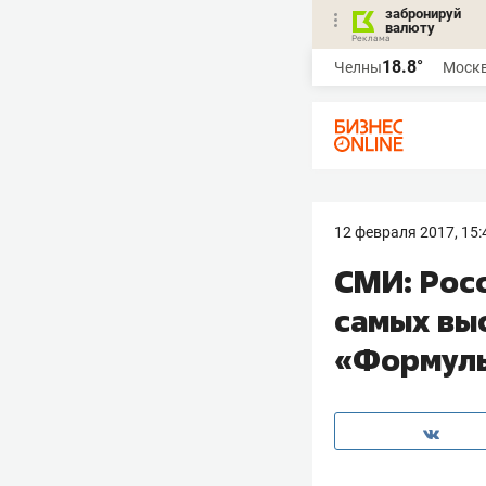
забронируй
валюту
18.8°
Челны
Моск
12 февраля 2017, 15:
​СМИ: Рос
самых вы
«Формул