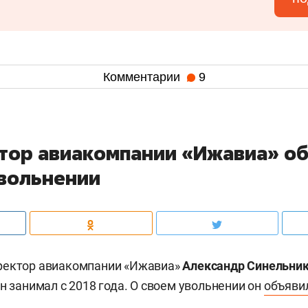
Комментарии
9
тор авиакомпании «Ижавиа» о
увольнении
ректор авиакомпании «Ижавиа»
Александр Синельни
н занимал с 2018 года. О своем увольнении он
объяви
.