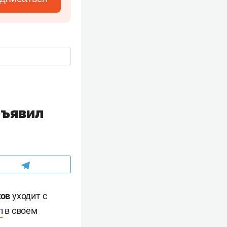
бъявил
ков
уходит с
л
в своем