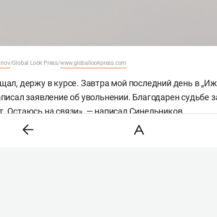
inov
/Global Look Press/
www.globallookpress.com
щал, держу в курсе. Завтра мой последний день в „Иж
аписал заявление об увольнении. Благодарен судьбе з
т. Остаюсь на связи», — написал Синельников.
савиация ограничила действие сертификата эксплуат
е профилактической проверки производственной базы
енные нарушения так и не были устранены, 30 июля
 об аннулировании сертификата.
еле власти Удмуртии
решили продать
авиакомпанию 
евска или по отдельности. На тот момент глава респ