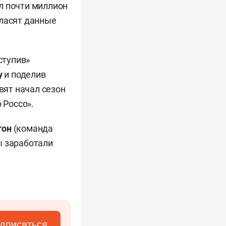
л почти миллион
гласят данные
ступив»
у
и поделив
вят начал сезон
 Россо».
тон
(команда
ы заработали
дписаться