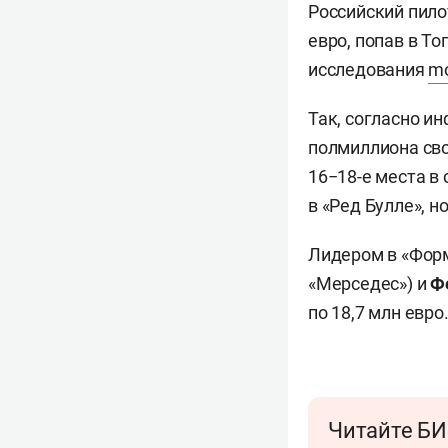
Российский пил
евро, попав в Т
исследования
mo
Так, согласно ин
полмиллиона св
16−18-е места в
в «Ред Булле», н
Лидером в «Форм
«Мерседес») и
Ф
по 18,7 млн евро
Читайте БИ