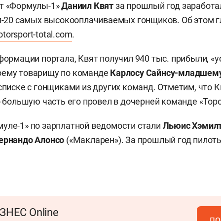
от «Формулы-1»
Даниил Квят
за прошлый год заработа
оп-20 самых высокооплачиваемых гонщиков. Об этом 
torsport-total.com
.
формации портала, Квят получил 940 тыс. прибыли, «у
оему товарищу по команде
Карлосу Сайнсу-младшем
 списке с гонщиками из других команд. Отметим, что К
о большую часть его провел в дочерней команде «Торо
уле-1» по зарплатной ведомости стали
Льюис Хэмил
ернандо Алонсо
(«Макларен»). За прошлый год пилот
.
ЗНЕС Online
по