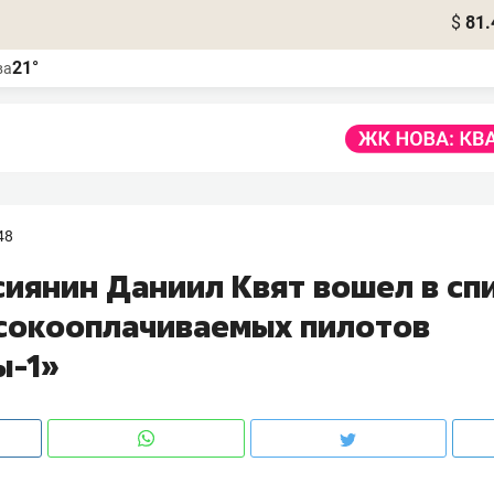
$
81.
21°
ва
48
сиянин Даниил Квят вошел в сп
сокооплачиваемых пилотов
ы-1»