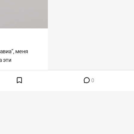
авиа“, меня
а эти
0
анта «Ижавиа»
 перевозчика.
 ведомство
«Ижавиа» вместе
ублики