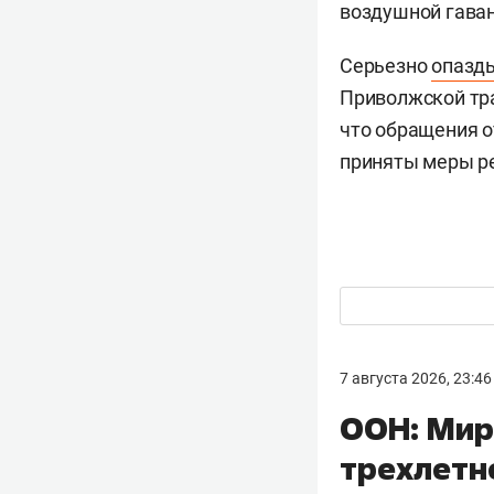
воздушной гава
Серьезно
опазд
Приволжской тра
что обращения о
приняты меры р
7 августа 2026, 23:46
ООН: Мир
трехлетн