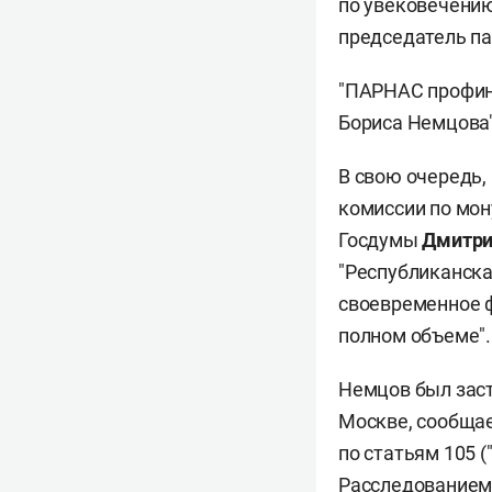
по увековечению
председатель п
"ПАРНАС профина
Бориса Немцова
В свою очередь,
комиссии по мо
Госдумы
Дмитри
"Республиканска
своевременное ф
полном объеме".
Немцов был заст
Москве, сообщае
по статьям 105 (
Расследованием 