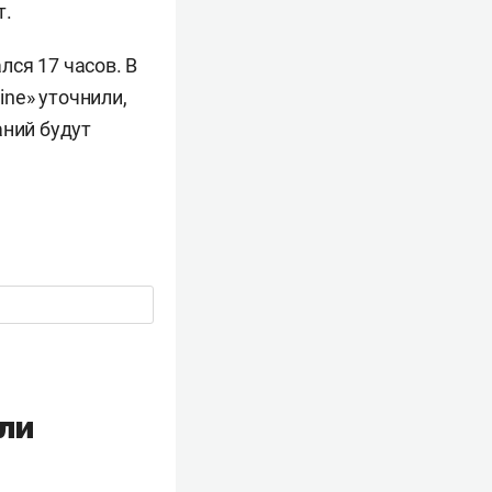
т.
ся 17 часов. В
ne» уточнили,
аний будут
ли