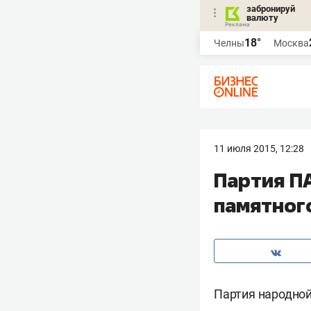
забронируй
валюту
18°
Челны
Москва
11 июля 2015, 12:28
Партия П
памятног
Партия народной