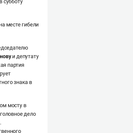
в субботу
на месте гибели
редседателю
нову
и депутату
кая партия
рует
ного знака в
ом мосту в
уголовное дело
.
твенного