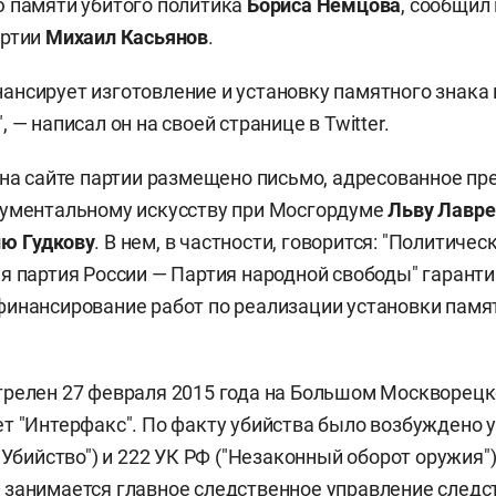
 памяти убитого политика
Бориса Немцова
, сообщил 
артии
Михаил Касьянов
.
нсирует изготовление и установку памятного знака 
",
—
написал он на своей странице в Twitter.
 на сайте партии размещено письмо, адресованное п
нументальному искусству при Мосгордуме
Льву Лавре
ю Гудкову
. В нем, в частности, говорится: "Политичес
я партия России
—
Партия народной свободы" гаранти
инансирование работ по реализации установки памят
релен 27 февраля 2015 года на Большом Москворецк
т "Интерфакс". По факту убийства было возбуждено 
"Убийство") и 222 УК РФ ("Незаконный оборот оружия")
занимается главное следственное управление следс