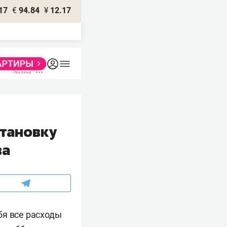
17
€
94.84
¥
12.17
тановку
ва
бя все расходы