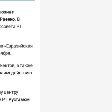
люхин
и
 Раенко
. В
ссовета РТ
ма «Евразийская
оября.
ъектов, а также
взаимодействию
му центру
м РТ
Рустамом