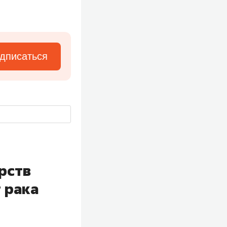
дписаться
рств
 рака