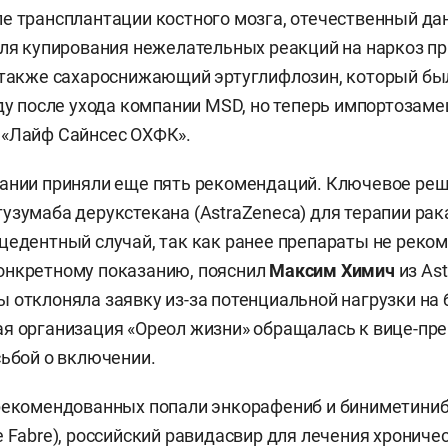
е трансплантации костного мозга, отечественный да
для купирования нежелательных реакций на наркоз пр
 также сахароснижающий эртуглифлозин, который бы
оду после ухода компании MSD, но теперь импортозам
 «Лайф Сайнсес ОХФК».
дании приняли еще пять рекомендаций. Ключевое ре
узумаба дерукстекана (AstraZeneca) для терапии ра
цедентный случай, так как ранее препараты не реко
онкретному показанию, пояснил
Максим Химич
из Ast
 отклоняла заявку из-за потенциальной нагрузки на 
я организация «Ореол жизни» обращалась к вице-пр
сьбой о включении.
рекомендованных попали энкорафениб и биниметиниб
e Fabre), российский равидасвир для лечения хрониче