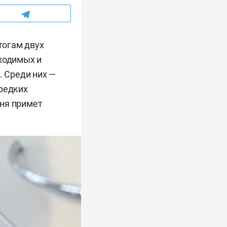
тогам двух
бходимых и
 Среди них —
 редких
чня примет