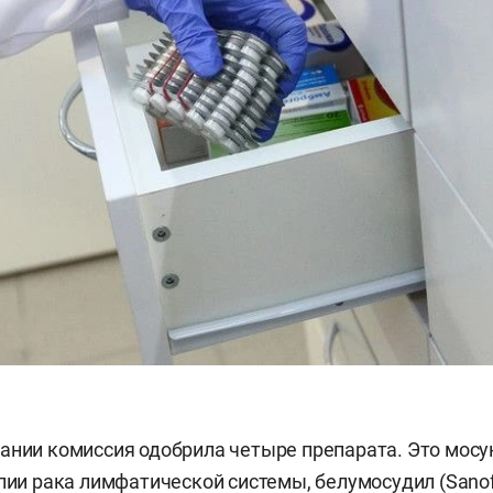
ании комиссия одобрила четыре препарата. Это мос
апии рака лимфатической системы, белумосудил (Sanof