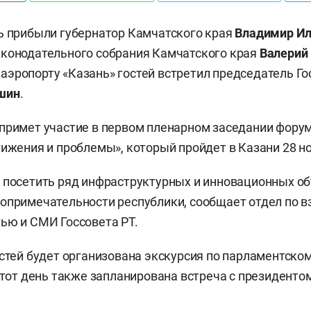
ь прибыли губернатор Камчатского края
Владимир И
аконодательного собрания Камчатского края
Валерий
эропорту «Казань» гостей встретил председатель Го
шин
.
примет участие в первом пленарном заседании фору
тижения и проблемы», который пройдет в Казани 28 н
 посетить ряд инфраструктурных и инновационных об
опримечательности республики, сообщает отдел по 
ью и СМИ Госсовета РТ.
остей будет организована экскурсия по парламентско
 этот день также запланирована встреча с президенто