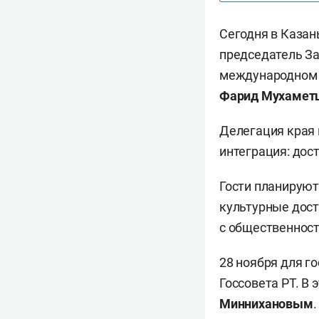
Сегодня в Казан
председатель З
международном а
Фарид Мухамет
Делегация края 
интеграция: дос
Гости планируют
культурные дост
с общественност
28 ноября для г
Госсовета РТ. В
Миннихановым
.