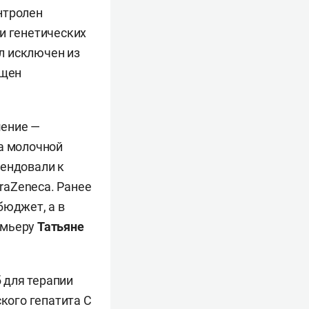
нтролен
и генетических
л исключен из
ещен
шение —
ка молочной
мендовали к
raZeneca. Ранее
бюджет, а в
емьеру
Татьяне
 для терапии
ского гепатита С