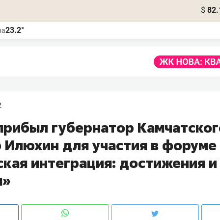
$
82.
23.2°
ва
2
 прибыл губернатор Камчатског
 Илюхин для участия в форуме
ская интеграция: достижения и
ы»