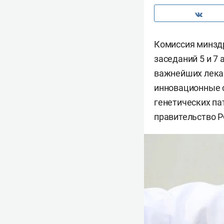
Комиссия минзд
заседаний 5 и 7
важнейших лека
инновационные с
генетических па
правительство Р