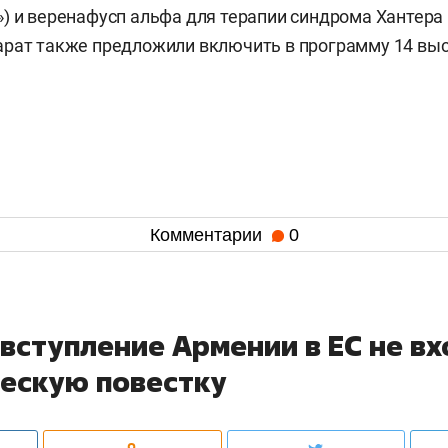
) и веренафусп альфа для терапии синдрома Хантера 
арат также предложили включить в программу 14 вы
Комментарии
0
вступление Армении в ЕС не в
ческую повестку