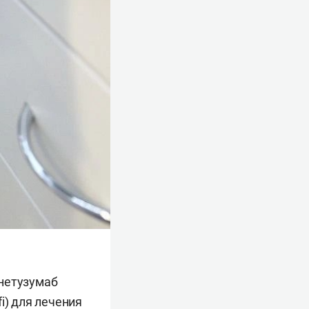
унетузумаб
i) для лечения