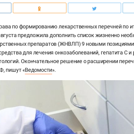
рава по формированию лекарственных перечней по и
 августа предложила дополнить список жизненно нео
рственных препаратов (ЖНВЛП) 9 новыми позициями.
редства для лечения онкозаболеваний, гепатита С и
тологий. Окончательное решение о расширении пере
Ф, пишут «
Ведомости
».