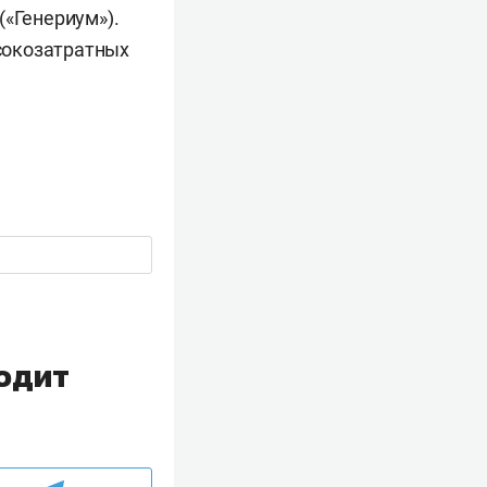
(«Генериум»).
сокозатратных
ходит