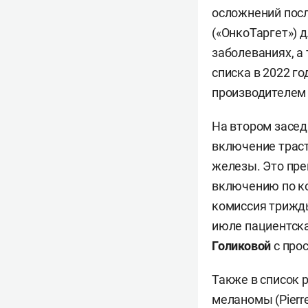
осложнений посл
(«ОнкоТаргет») 
заболеваниях, а
списка в 2022 г
производителем
На втором засе
включение траст
железы. Это пре
включению по к
комиссия трижды
июле пациентска
Голиковой
с про
Также в список 
меланомы (Pierr