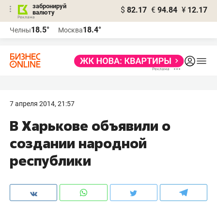
забронируй
$
82.17
€
94.84
¥
12.17
валюту
18.5°
18.4°
Челны
Москва
7 апреля 2014, 21:57
В Харькове объявили о
создании народной
республики