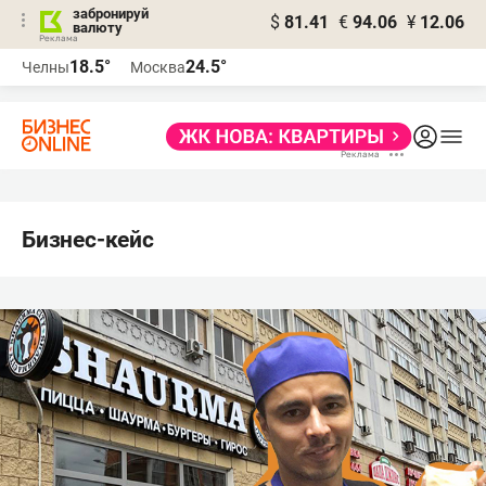
забронируй
$
81.41
€
94.06
¥
12.06
валюту
18.5°
24.5°
Челны
Москва
Бизнес-кейс