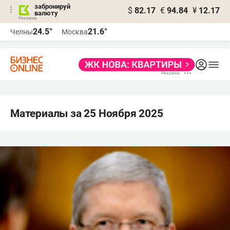
забронируй
$
82.17
€
94.84
¥
12.17
валюту
24.5°
21.6°
Челны
Москва
Материалы за 25 Ноября 2025