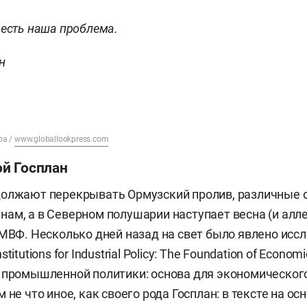
 есть наша проблема.
н
pa /
www.globallookpress.com
й Госплан
олжают перекрывать Ормузский пролив, различные о
ам, а в Северном полушарии наступает весна (и алле
 МВФ. Несколько дней назад на свет было явлено исс
titutions for Industrial Policy: The Foundation of Econo
 промышленной политики: основа для экономического
 не что иное, как своего рода Госплан: в тексте на ос