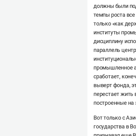
должны были под
темпы роста все
только «как дер
институты пром
дисциплину испо
параллель центр
институциональ
промышленное аг
сработает, конеч
выверт фонда, э
перестает жить 
построенные на 
Вот только с Ази
государства в В
признавал еще В