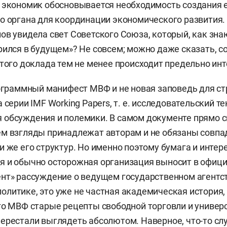
 экономик обосновывается необходимость создания 
о органа для координации экономического развития.
ов увидела свет Советского Союза, который, как знаю
рился в будущем»? Не совсем; можно даже сказать, со
этого доклада тем не менее происходит предельно инт
рограммный манифест МВФ и не новая заповедь для с
 серии IMF Working Papers, т. е. исследовательский те
обсуждения и полемики. В самом документе прямо с
м взгляды принадлежат авторам и не обязаны совпа
 же его структур. Но именно поэтому бумага и интере
я и обычно осторожная организация выносит в офиц
нт» рассуждение о ведущем государственном агентст
литике, это уже не частная академическая история, 
го МВФ старые рецепты свободной торговли и универ
ерестали выглядеть абсолютом. Наверное, что-то сл