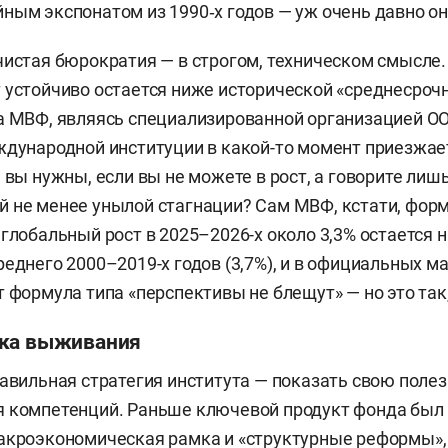
ным экспонатом из 1990‑х годов — уж очень давно он
чистая бюрократия — в строгом, техническом смысле.
 устойчиво остается ниже исторической «среднесрочн
а МВФ, являясь специализированной организацией О
ждународной институции в какой-то момент приезжа
м вы нужны, если вы не можете в рост, а говорите лиш
 не менее унылой стагнации? Сам МВФ, кстати, фор
 глобальный рост в 2025–2026-х около 3,3% остается 
реднего 2000–2019-х годов (3,7%), и в официальных м
 формула типа «перспективы не блещут» — но это так,
ика выживания
равильная стратегия института — показать свою полез
 компетенций. Раньше ключевой продукт фонда был 
акроэкономическая рамка и «структурные реформы»,