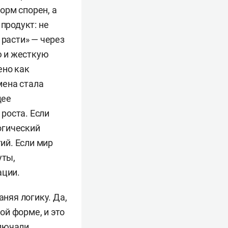
орм спорен, а
продукт: не
 расти» — через
ю и жесткую
ено как
мена стала
щее
роста. Если
логический
ий. Если мир
уты,
ации.
аняя логику. Да,
ой форме, и это
ключали