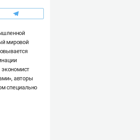
мышленной
вый мировой
новывается
инации
й экономист
ами», авторы
ном специально