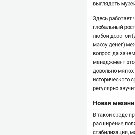
выглядеть музей
Здесь работает 
глобальный рост
любой дорогой (
массу денег) ме
вопрос: да заче
менеджмент этой
довольно мягко:
исторического с
регулярно звучит
Новая механ
В такой среде п
расширение поля
стабилизация, м