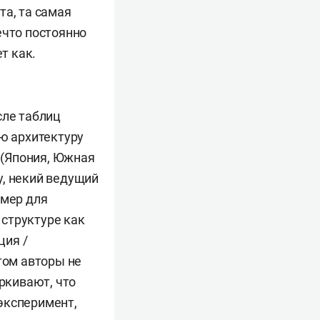
та, та самая
нечто постоянно
т как.
сле таблиц
ую архитектуру
 (Япония, Южная
cy, некий ведущий
 мер для
структуре как
ция /
том авторы не
еркивают, что
эксперимент,