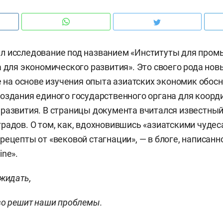
л исследование под названием «Институты для про
а для экономического развития». Это своего рода но
те на основе изучения опыта азиатских экономик обос
оздания единого государственного органа для коорд
развития. В страницы документа вчитался известны
радов. О том, как, вдохновившись «азиатскими чудес
рецепты от «вековой стагнации», — в блоге, написан
ine».
ожидать,
во решит наши проблемы.