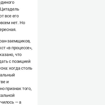
единого
 Цитадель
т все его
всем нет. Но
ересная.
тран-заемщиков,
кст «в процессе»,
казано, что
дать с позицией
сна: когда столь
иальный
ве и
но признак того,
сальной
училось — а