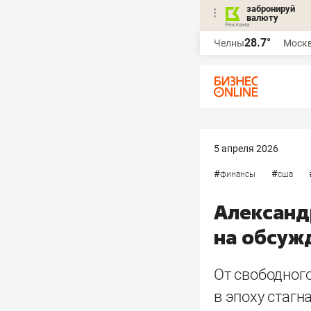
забронируй
валюту
28.7°
Челны
Моск
5 апреля 2026
#
#
финансы
сша
Александ
на обсуж
От свободного
в эпоху стагн