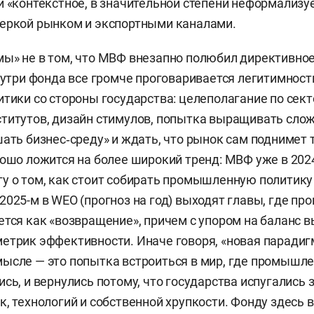
и «контекстное, в значительной степени неформализу
веркой рынком и экспортными каналами.
ы» не в том, что МВФ внезапно полюбил директивное
внутри фонда все громче проговаривается легитимност
итики со стороны государства: целеполагание по сект
титутов, дизайн стимулов, попытка выращивать слож
шать бизнес‑среду» и ждать, что рынок сам поднимет
рошо ложится на более широкий тренд: МВФ уже в 202
у о том, как стоит собирать промышленную политику
а в 2025-м в WEO (прогноз на год) выходят главы, где 
ется как «возвращение», причем с упором на баланс в
етрик эффективности. Иначе говоря, «новая парадиг
ысле — это попытка встроиться в мир, где промышле
сь, и вернулись потому, что государства испугались 
к, технологий и собственной хрупкости. Фонду здесь 