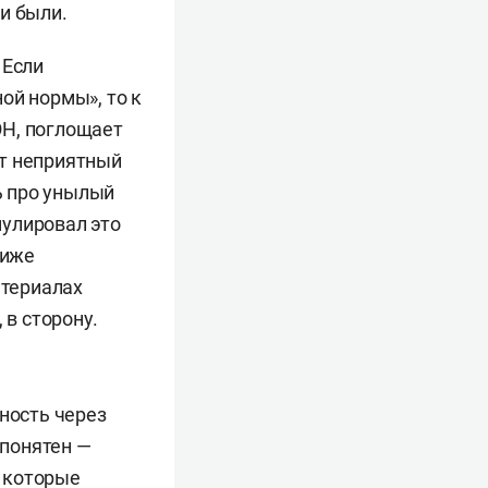
и были.
 Если
ой нормы», то к
ОН, поглощает
ет неприятный
ь про унылый
мулировал это
ниже
атериалах
 в сторону.
ность через
понятен —
 которые