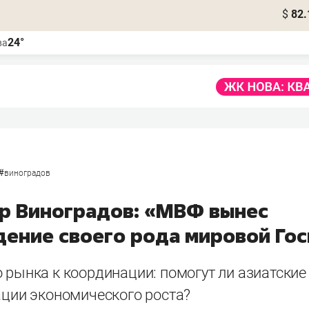
$
82.
24°
ва
#
виноградов
р Виноградов: «МВФ вынес
дение своего рода мировой Го
 рынка к координации: помогут ли азиатские
ации экономического роста?