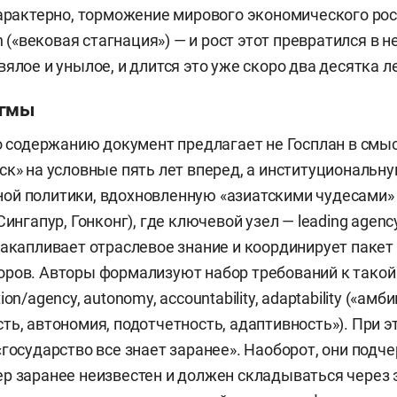
характерно, торможение мирового экономического рос
on («вековая стагнация») — и рост этот превратился в 
ялое и унылое, и длится это уже скоро два десятка ле
игмы
по содержанию документ предлагает не Госплан в смы
ск» на условные пять лет вперед, а институциональн
ой политики, вдохновленную «азиатскими чудесами»
Сингапур, Гонконг), где ключевой узел — leading agen
накапливает отраслевое знание и координирует пакет
ров. Авторы формализуют набор требований к такой 
on/agency, autonomy, accountability, adaptability («амби
ть, автономия, подотчетность, адаптивность»). При э
«государство все знает заранее». Наоборот, они подч
р заранее неизвестен и должен складываться через 