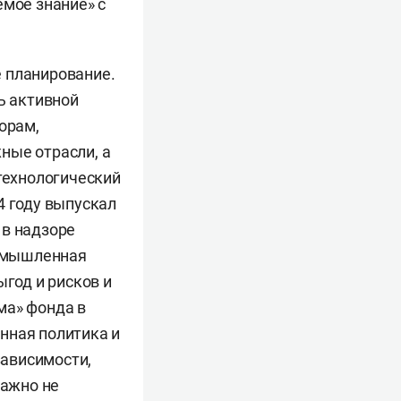
емое знание» с
 планирование.
ь активной
орам,
ные отрасли, а
 технологический
4 году выпускал
 в надзоре
промышленная
ыгод и рисков и
ма» фонда в
нная политика и
зависимости,
важно не