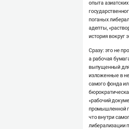
опыта азиатских
государственног
поганых либерал
адепты, «раство
история вокруг 
Сразу: это не п
а рабочая бумага
выпущенный для 
изложенные в не
самого фонда или
бюрократическа
«рабочий докуме
промышленной по
что внутри само
либерализации п