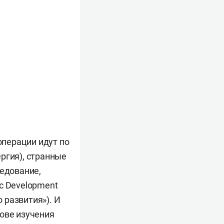
перации идут по
ргия), странные
ледование,
mic Development
 развития»). И
нове изучения