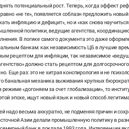
нять потенциальный рост. Теперь, когда эффект реф
 равно «не те», появляется соблазн предложить новый 
жать инфляцию и дефицит», но и «как снова научиться
ышленной политики, ведущие агентства, координаци
лнения. В логике самого документа это даже оформл
альным банкам: как независимость ЦБ в лучшие вре
ным рецептом для инфляции, так независимое «веду
ентство» должно стать рецептом для долгосрочного 
но. Еще раз: это не хитрая конспирология и не психо
то банальная механика выживания крупных бюрократ
в режиме «догоняем за счет глобализации», то инстит
этой эпохе, ищут новый язык и новый способ легитим
ей надо весьма аккуратно, не подменяя причин и сохр
осточной Азии делали промышленную политику в разн
семирный банк в докладе 1993 года. Интервенции в