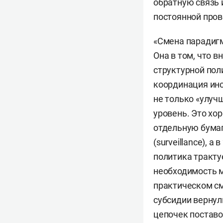
обратную связь 
постоянной про
«Смена парадигм
Она в том, что 
структурной пол
координация инс
не только «улуч
уровень. Это хо
отдельную бумаг
(surveillance), 
политика тракту
необходимость м
практическом см
субсидии вернули
цепочек поставо