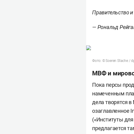
Правительство и
—
Рональд Рейга
Фото: © Soeren Stache / d
МВФ и мирово
Пока персы прод
намеченным план
дела творятся в
озаглавленное Ins
(«Институты для
предлагается там