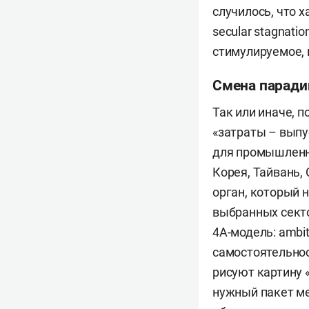
случилось, что 
secular stagnati
стимулируемое, в
Смена парад
Так или иначе, 
«затраты – выпу
для промышленн
Корея, Тайвань, 
орган, который 
выбранных секто
4A-модель: ambiti
самостоятельнос
рисуют картину 
нужный пакет ме