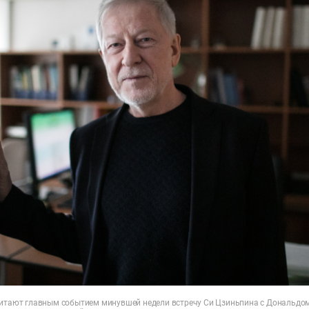
читают главным событием минувшей недели встречу Си Цзиньпина с Дональд