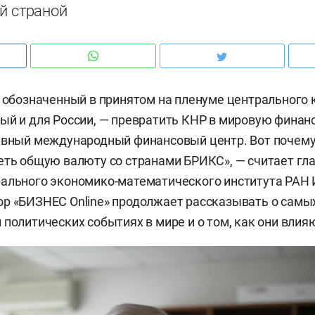
й страной
, обозначенный в принятом на пленуме центрального 
ый и для России, — превратить КНР в мировую финан
авный международный финансовый центр. Вот почему
еть общую валюту со странами БРИКС», — считает г
ального экономико-математического института РАН 
ор «БИЗНЕС Online» продолжает рассказывать о сам
 политических событиях в мире и о том, как они влия