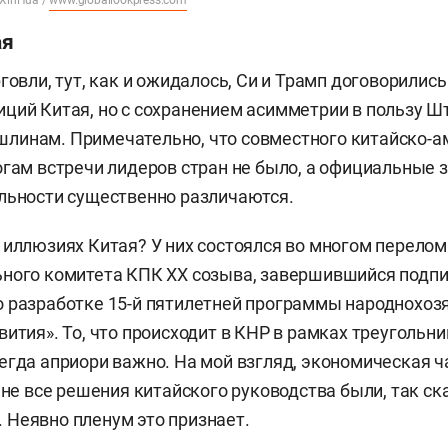
 XinHua /
www.globallookpress.com
ая
говли, тут, как и ожидалось, Си и Трамп договорилис
ций Китая, но с сохранением асимметрии в пользу Ш
линам. Примечательно, что совместного китайско-а
огам встречи лидеров стран не было, а официальные 
льности существенно различаются.
 иллюзиях Китая? У них состоялся во многом перело
ьного комитета КПК XX созыва, завершившийся подп
 разработке 15-й пятилетней программы народнохоз
вития». То, что происходит в КНР в рамках треугольни
егда априори важно. На мой взгляд, экономическая ч
о не все решения китайского руководства были, так ск
Неявно пленум это признает.