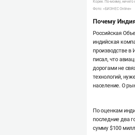
Корее. По-моему, ничего
Фото: «БИЗНЕС Online»
Почему Индия
Российская Объе
индийская компа
производстве в 
писал, что авиа
дорогами не свя
технологий, нуж
население. О ры
По оценкам индий
последние два г
сумму $100 милл