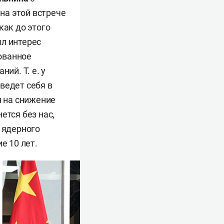
на этой встрече
как до этого
ял интерес
ованное
ий. Т. е. у
ведет себя в
н на снижение
ется без нас,
 ядерного
е 10 лет.