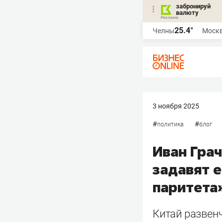
забронируй
валюту
25.4°
Челны
Моск
3 ноября 2025
#
#
политика
блог
Иван Грач
задавят е
паритета
Китай развен