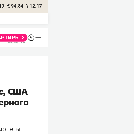
17
€
94.84
¥
12.17
ас, США
дерного
амолеты