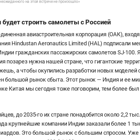
 неожиданного на этой встрече не произошло»
 будет строить самолеты с Россией
диненная авиастроительная корпорация (ОАК), входящ
ния Hindustan Aeronautics Limited (HAL) подписали м
Индии гражданских пассажирских самолетов SJ-100. Я
ция позарез нужна нашей стране, что гигантские терри
жешь, а чтобы окупились разработки новых моделей 
ен большой рынок сбыта. Этот рынок — Индия и ее м
нке Китая мы сегодня тоже поговорим, тем более был
цев, до 2035-го их стране понадобится около 2,2 тыс
ода крупнейшие компании Индии заказали более 1 тыс
иардов. Это большой рынок с большим спросом. Уже