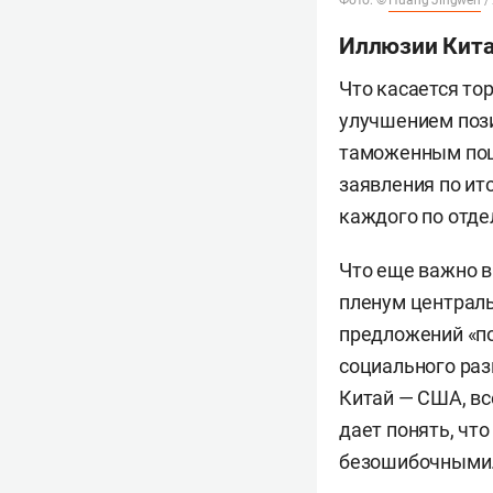
Фото: ©
Huang Jingwen
/
Иллюзии Кит
Что касается тор
улучшением пози
таможенным пош
заявления по ит
каждого по отде
Что еще важно в
пленум централ
предложений «по
социального раз
Китай — США, вс
дает понять, чт
безошибочными. 