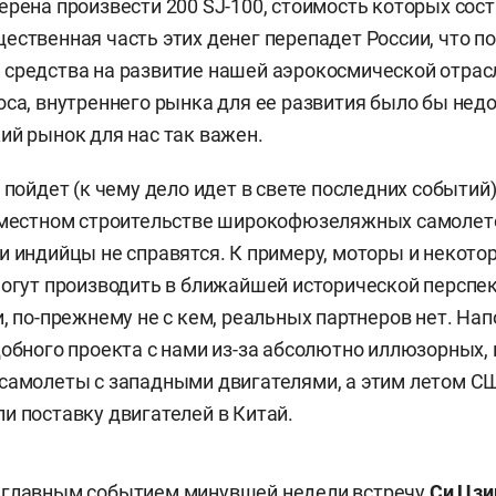
ерена произвести 200 SJ-100, стоимость которых сост
ественная часть этих денег перепадет России, что п
средства на развитие нашей аэрокосмической отрас
оса, внутреннего рынка для ее развития было бы недо
ий рынок для нас так важен.
 пойдет (к чему дело идет в свете последних событий
вместном строительстве широкофюзеляжных самолето
и индийцы не справятся. К примеру, моторы и некото
могут производить в ближайшей исторической перспек
и, по-прежнему не с кем, реальных партнеров нет. На
добного проекта с нами из-за абсолютно иллюзорных, 
самолеты с западными двигателями, а этим летом С
и поставку двигателей в Китай.
 главным событием минувшей недели встречу
Си Цзи