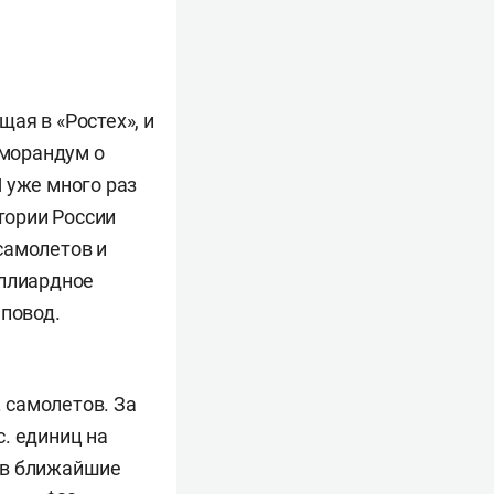
ая в «Ростех», и
еморандум о
 уже много раз
тории России
самолетов и
иллиардное
 повод.
. самолетов. За
. единиц на
 в ближайшие