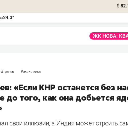
$
82.
24.3°
ва
#
#
грачев
экономика
ев: «Если КНР останется без н
е до того, как она добьется я
»
чал свои иллюзии, а Индия может строить с