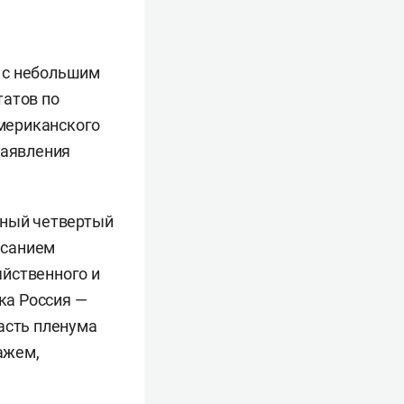
ь с небольшим
татов по
мериканского
заявления
мный четвертый
исанием
яйственного и
ка Россия —
асть пленума
ажем,