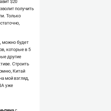
авит $20
озволит получить
ли. Только
статочно,
), можно будет
в, которые в 5
рые другие
тиве. Строить
помню, Китай
на мой взгляд,
ША уже
ньпина
с