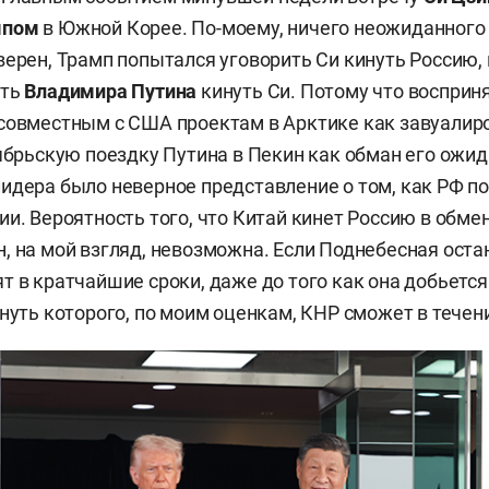
мпом
в Южной Корее. По-моему, ничего неожиданного 
верен, Трамп попытался уговорить Си кинуть Россию, 
ить
Владимира Путина
кинуть Си. Потому что восприн
совместным с США проектам в Арктике как завуалир
ябрьскую поездку Путина в Пекин как обман его ожидан
идера было неверное представление о том, как РФ по
ии. Вероятность того, что Китай кинет Россию в обме
, на мой взгляд, невозможна. Если Поднебесная остан
т в кратчайшие сроки, даже до того как она добьется
нуть которого, по моим оценкам, КНР сможет в течени