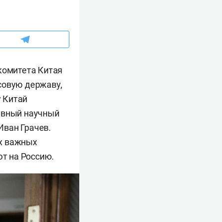
комитета Китая
совую державу,
 Китай
лавный научный
Иван Грачев.
ых важных
ют на Россию.