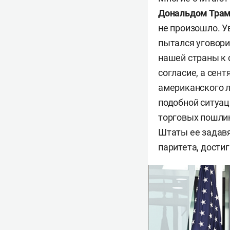
Дональдом Тра
не произошло. У
пытался уговор
нашей страны к 
согласие, а сент
американского л
подобной ситуац
торговых пошлин
Штаты ее задавя
паритета, достиг