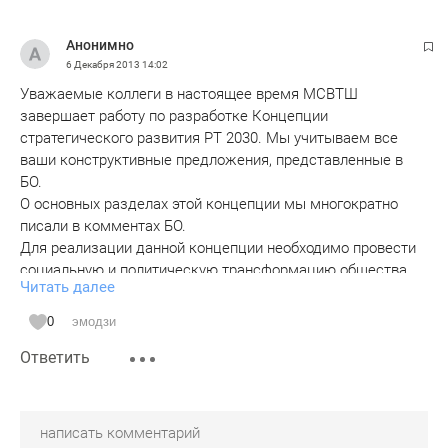
Анонимно
6 Декабря 2013
14:02
Уважаемые коллеги в настоящее время МСВТШ
завершает работу по разработке Концепции
стратегического развития РТ 2030. Мы учитываем все
ваши конструктивные предложения, представленные в
БО.
О основных разделах этой концепции мы многократно
писали в комментах БО.
Для реализации данной концепции необходимо провести
социальную и политическую трансформацию общества.
Читать далее
Путин хочет роста экономики на 7 % и сохранить "Партию
стабильности", но это невозможно. Нужна "новая
0
эмодзи
молодежная культурная революция" типа китайской.
Ответить
Но наша олигархическая элита этого боится как ладана.
Предлагаю рассмотреть возможность создания в Казани
отделения партии интеллектуального, технологического и
духовного прорыва «Эволюция 2045».
С рабочим названием "Эволюция Республики Татарстан