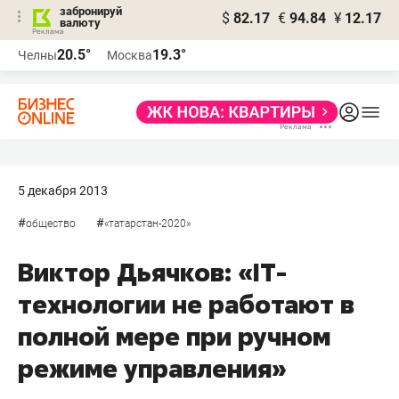
забронируй
$
82.17
€
94.84
¥
12.17
валюту
20.5°
19.3°
Челны
Москва
5 декабря 2013
#
#
общество
«татарстан-2020»
Виктор Дьячков: «IT-
технологии не работают в
полной мере при ручном
режиме управления»