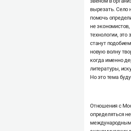
звеном в органи
вырезать. Село 
помочь определи
не экономистов,
технологии, это
станут подобием
новую волну тво
когда именно де
литературы, иск
Но это тема буд
Отношения с Мос
определяться не
международным п