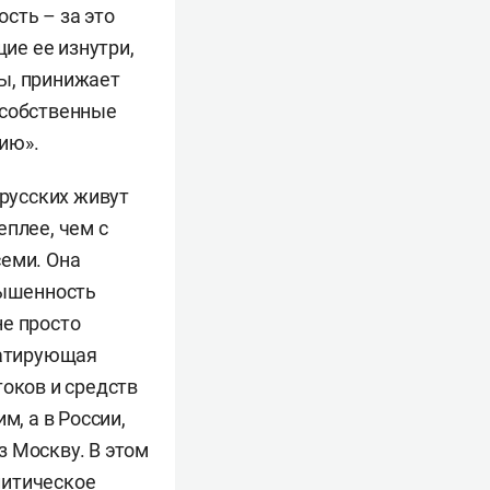
сть – за это
ие ее изнутри,
ы, принижает
 собственные
ию».
 русских живут
еплее, чем с
семи. Она
вышенность
не просто
уатирующая
токов и средств
м, а в России,
з Москву. В этом
литическое