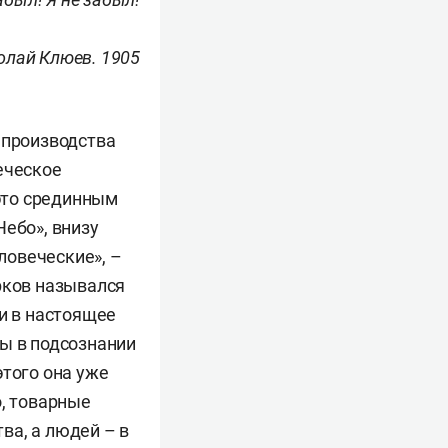
олай Клюев. 1905
 производства
еческое
это срединным
Небо», внизу
ловеческие», –
рков назывался
 и в настоящее
ды в подсознании
этого она уже
о, товарные
ва, а людей – в