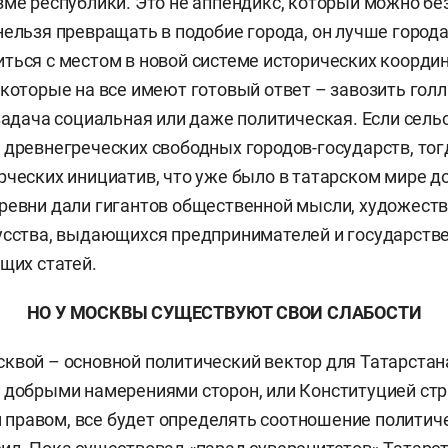
зме республики. Это не аппендикс, который можно б
нельзя превращать в подобие города, он лучше города
ться с местом в новой системе исторических координ
 которые на все имеют готовый ответ – завозить гол
 задача социальная или даже политическая. Если сель
 древнегреческих свободных городов-государств, тог
рческих инициатив, что уже было в татарском мире д
ревни дали гигантов общественной мысли, художест
усства, выдающихся предпринимателей и государств
ущих статей.
НО У МОСКВЫ СУЩЕСТВУЮТ СВОИ СЛАБОСТИ
квой – основной политический вектор для Татарстана
 добрыми намерениями сторон, или Конституцией стр
равом, все будет определять соотношение политиче