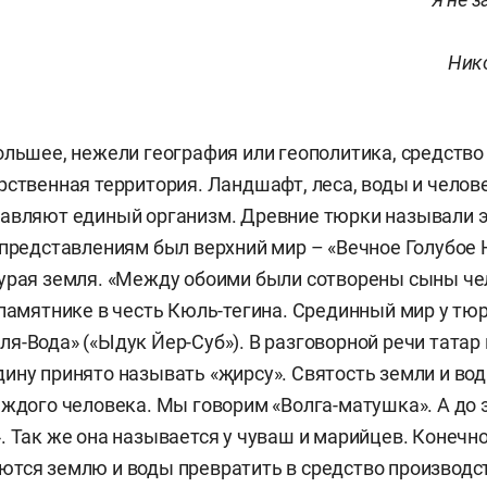
Ник
ольшее, нежели география или геополитика, средство
рственная территория. Ландшафт, леса, воды и челов
тавляют единый организм. Древние тюрки называли 
 представлениям был верхний мир – «Вечное Голубое 
урая земля. «Между обоими были сотворены сыны че
 памятнике в честь Кюль-тегина. Срединный мир у тю
я-Вода» («Ыдук Йер-Суб»). В разговорной речи татар
ину принято называть «җирсу». Святость земли и во
аждого человека. Мы говорим «Волга-матушка». А до 
. Так же она называется у чуваш и марийцев. Конечн
тся землю и воды превратить в средство производст