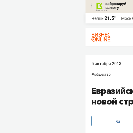
забронируй
валюту
21.5°
Челны
Моск
5 октября 2013
#
общество
Евразийск
новой ст