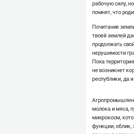
рабочую силу, н
помнят, что роди
Почитание земли
твоей землей да
продолжать свой
нерушимости гра
Пока территория
не возникнет ко
республики, да 
Агропромышленну
молока и мяса, п
микрокосм, кото
функции, облик,