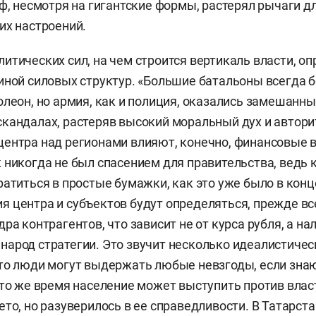
аф, несмотря на гигантские формы, растерял рычаги д
их настроений.
итических сил, на чем строится вертикаль власти, о
иной силовых структур. «Большие батальоны всегда б
олеон, но армия, как и полиция, оказались замешанн
кандалах, растеряв высокий моральный дух и автори
ентра над регионами влияют, конечно, финансовые 
 никогда не был спасением для правительства, ведь 
атиться в простые бумажки, как это уже было в конце
 центра и субъектов будут определяться, прежде вс
ра контрагентов, что зависит не от курса рубля, а на
арод стратегии. Это звучит несколько идеалистичес
то люди могут выдержать любые невзгоды, если знаю
 то же время население может выступить против влас
ето, но разуверилось в ее справедливости. В Татарст