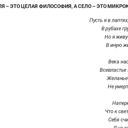
Я – ЭТО ЦЕЛАЯ ФИЛОСОФИЯ, А СЕЛО – ЭТО МИКР
Пусть я в лаптях
В рубахе гр
Но я живу
В иную жи
Века на
Всевластье
Желанье
Не умерт
Напере
Что к све
Себя сч
Я не з