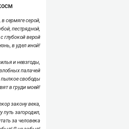
ОКОСМ
, в сермяге серой,
убой, пестрядной,
 с глубокой верой
знь, в удел иной!
силья и невзгоды,
 злобных палачей
 пылкое свободы
вят в груди моей!
кор закону века,
ту путь загородил,
итать за человека
абыл! Я не забыл!