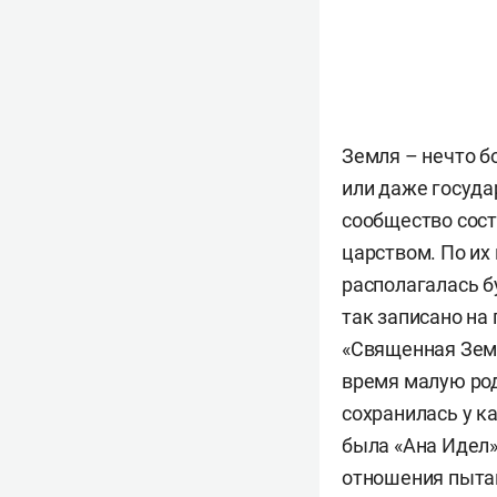
Земля – нечто б
или даже госуда
сообщество сос
царством. По их
располагалась б
так записано на
«Священная Земл
время малую род
сохранилась у к
была «Ана Идел»
отношения пытаю