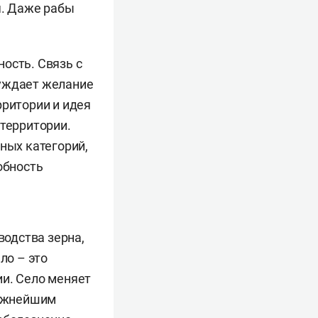
я. Даже рабы
ость. Связь с
буждает желание
рритории и идея
 территории.
ных категорий,
обность
одства зерна,
ло – это
ии. Село меняет
важнейшим