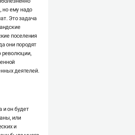
езболезненно
, но ему надо
ат. Это задача
ландские
ские поселения
да они породят
о революции,
венной
енных деятелей.
 и он будет
аны, или
ских и