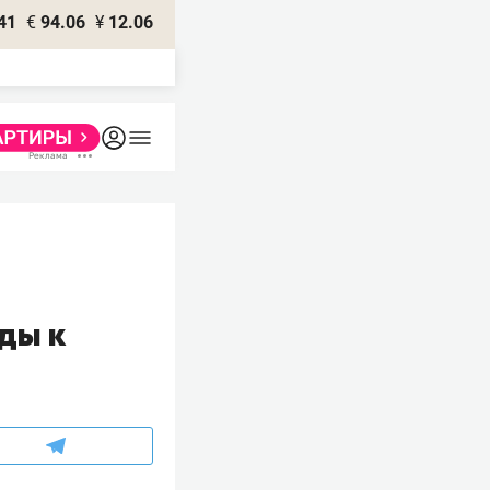
41
€
94.06
¥
12.06
ды к