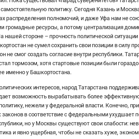
ил. Пока существовал «парад суверенитетов» Татарс
 самостоятельную политику. Сегодня Казань и Москва
сах распределения полномочий, и даже Уфа нам не сою
и громадные ресурсы, а потому централизация доми
а нашей стороне – прочность политической ситуации
кортостан не сумел сохранить свои позиции в силу пр
 он не смог создать согласие внутри республики. Тат
 стал тормозом, хотя стартовые позиции были гораздо
е именно у Башкортостана.
олитических интересов, народ Татарстана поддержив
о дает возможность вырабатывать более эффективну
олитику, нежели у федеральной власти. Конечно, пр
 законов в соответствие с федеральными ухудшает 
публики, но у Москвы существуют свои слабости: не
тика и явно ущербная, чтобы не сказать хуже, эконо