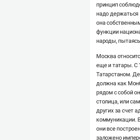
принцип соблюде
надо держаться 
она собственным
функции национа
народы, пытаясь
Москва относитс
еще и татары. С
Татарстаном. Де
должна как Мон
рядом с собой о
столица, или са
других за счет 
коммуникации. В 
они все построе
заложено имперс