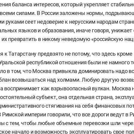
ния баланса интересов, который укрепляет стабильно
всеми силами. В России заложены нормы, подрывающ
и руками сеет недоверие к нерусским народам стран
льных языков и образования, иначе говоря, унижает
 их превратить в никому неведомую «российскую нац
я к Татарстану предвзято не потому, что здесь кроме
 Уральской республикой отношения были не намного т
ло в том, что Москва привыкла доминировать надо в
блан возвышаться над холмами. Любую другую воз
на воспринимает как взрывоопасный вулкан. Москва 
мостоятельный субъект, она отдельная страна, экспл
административного стягивания на себя финансовых по
Римской империи говорили, что все дороги ведут в Ри
ны с тем, чтобы любые объемные перевозки шли чере
кое начало и возможность эксплуатировать свое по