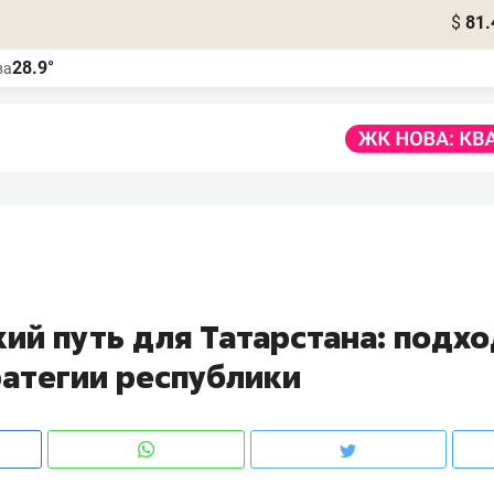
$
81.
28.9°
ва
ий путь для Татарстана: подхо
ратегии республики