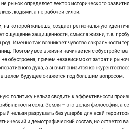
о не рынок определяет вектор исторического развити
лись людьми, а не рабочей силой.
, на которой живешь, создает региональную идентичн
ет ощущение защищенности, смысла жизни, т.е. про
 род. Именно так возникает чувство сакральности те
ниц. Поэтому все в жизни начинается с обустройства
 не обустроена, причем независимо от затрат и рыноч
рпоративного духа, а значит снизится конкурентоспос
и в целом будущее окажется под большим вопросом.
ю политику нельзя сводить к эффективности произв
рибыльности села. Земля – это целая философия, а се
рый нельзя разрушать без ущерба для всей территор
 этнический и демографический состав, но остается 