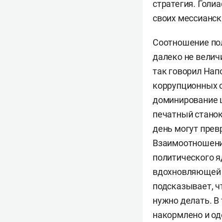
стратегия. Голи
своих мессианск
Соотношение пол
далеко не велич
так говорил Нап
коррупционных с
доминирование ц
печатный станок
день могут превр
Взаимоотношения
политического яд
вдохновляющей н
подсказывает, ч
нужно делать. В
накормлено и од