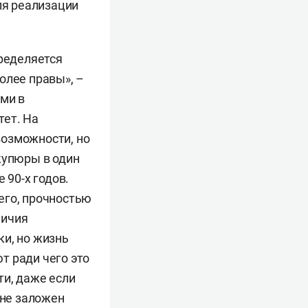
ля реализации
пределяется
олее правы», –
ыми в
тет. На
возможности, но
купюры в один
 90-х годов.
его, прочностью
личия
ки, но жизнь
т ради чего это
ти, даже если
ане заложен