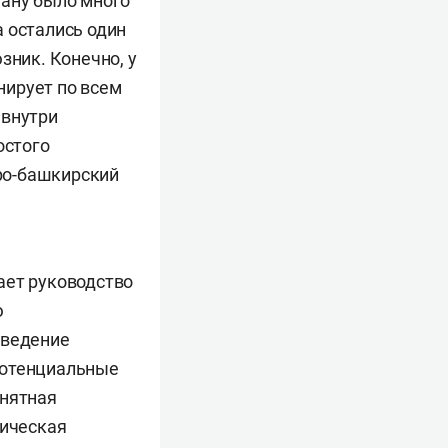
тану было много
 остались один
зник. Конечно, у
нирует по всем
 внутри
остого
аро-башкирский
ает руководство
ю
иведение
потенциальные
внятная
мическая