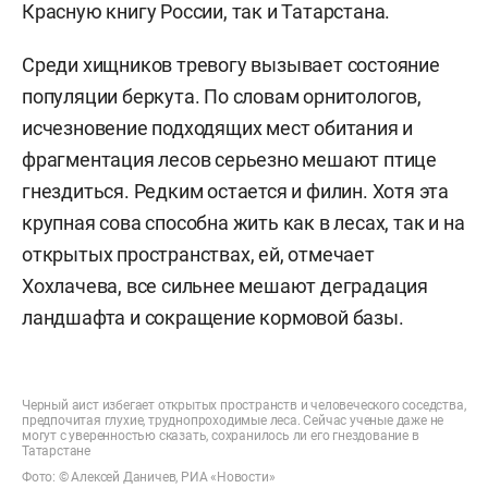
Красную книгу России, так и Татарстана.
Среди хищников тревогу вызывает состояние
популяции беркута. По словам орнитологов,
исчезновение подходящих мест обитания и
фрагментация лесов серьезно мешают птице
гнездиться. Редким остается и филин. Хотя эта
крупная сова способна жить как в лесах, так и на
открытых пространствах, ей, отмечает
Хохлачева, все сильнее мешают деградация
ландшафта и сокращение кормовой базы.
Черный аист избегает открытых пространств и человеческого соседства,
предпочитая глухие, труднопроходимые леса. Сейчас ученые даже не
могут с уверенностью сказать, сохранилось ли его гнездование в
Татарстане
Фото: © Алексей Даничев, РИА «Новости»