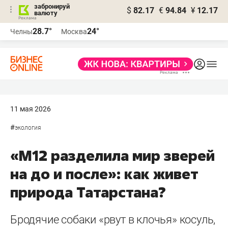
забронируй
$
82.17
€
94.84
¥
12.17
валюту
28.7°
24°
Челны
Москва
11 мая 2026
#
экология
«М12 разделила мир зверей
на до и после»: как живет
природа Татарстана?
Бродячие собаки «рвут в клочья» косуль,