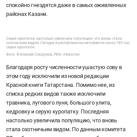
спокойно гнездятся даже в самых оживленных
районах Казани.
Серая куропатка настолько увеличила популяцию, что вновь стала
охотничьим видом. Сегодня в республике насчитывается около 185 тыс.
серых куропаток
Фото: © Алексей Сухоруков, РИА «Новости»
Благодаря росту численности ушастую сову в
этом году исключили из новой редакции
Красной книги Татарстана. Помимо нее, из
списка редких видов также исключили
травника, лугового луня, большого улита,
кедровку и серую куропатку. Последняя
настолько увеличила популяцию, что вновь
стала охотничьим видом. По данным комитета