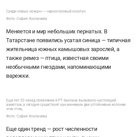
Среди новых «южан» — черноголовый хохотун
Фото: София Хохлачева
Меняется и мир небольших пернатых. В
Татарстане появились усатая синица — типичная
жительница южных камышовых зарослей, а
также ремез — птица, известная своими
необычными гнездами, напоминающими
варежки.
Еще лет 20 назад появление в РТ баклана вызывало настоящий
ажиотаж, а сегодня существует как минимум две устойчивые колонии
этих птиц
Фото: София Хохлачева
Еще один тренд — рост численности