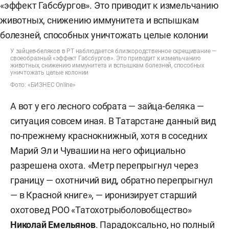
У зайцев-беляков в РТ наблюдается близкородственное скрещивание —
своеобразный «эффект Габсбургов». Это приводит к измельчанию
животных, снижению иммунитета и вспышкам болезней, способных
уничтожать целые колонии
Фото: «БИЗНЕС Online»
А вот у его лесного собрата — зайца-беляка —
ситуация совсем иная. В Татарстане данный вид
по-прежнему краснокнижный, хотя в соседних
Марий Эл и Чувашии на него официально
разрешена охота. «Метр перепрыгнул через
границу — охотничий вид, обратно перепрыгнул
— в Красной книге», — иронизирует старший
охотовед РОО «Татохотрыболовобщество»
Николай Емельянов
. Парадоксально, но полный