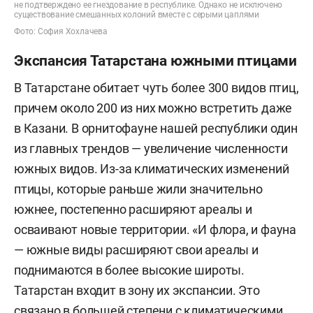
не подтверждено ее гнездование в республике. Однако не исключено
существование смешанных колоний вместе с серыми цаплями
Фото: София Хохлачева
Экспансия Татарстана южными птицами
В
Татарстане обитает чуть более 300 видов птиц,
причем около 200 из них можно встретить даже
в Казани. В орнитофауне нашей республики один
из главных трендов — увеличение численности
южных видов. Из-за климатических изменений
птицы, которые раньше жили значительно
южнее, постепенно расширяют ареалы и
осваивают новые территории.
«И флора, и фауна
— южные виды расширяют свои ареалы и
поднимаются в более высокие широты.
Татарстан входит в зону их экспансии. Это
связано в большей степени с климатическими