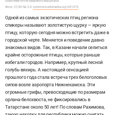
событием почти мирового масштаба
Фото: CC BY-SA 3.0:
commons.wikimedia.org
1651076
Одной из самых экзотических птиц региона
спикеры называют золотистую щурку — яркую
птицу, которую сегодня можно встретить даже в
городской черте. Меняется и поведение давно
знакомых видов. Так, в Казани начали селиться
крайне осторожные птицы, которые раньше
избегали городов. Например, крупный лесной
голубь-вяхирь. А настоящей сенсацией
прошлого года стала встреча трех белоголовых
сипов возле аэропорта Нижнекамска. Эти
огромные грифы, превосходящие по размерам
орлана-белохвоста, не фиксировались в
Татарстане около 50 лет! По словам Рахимова,
такую находку для республики можно считать