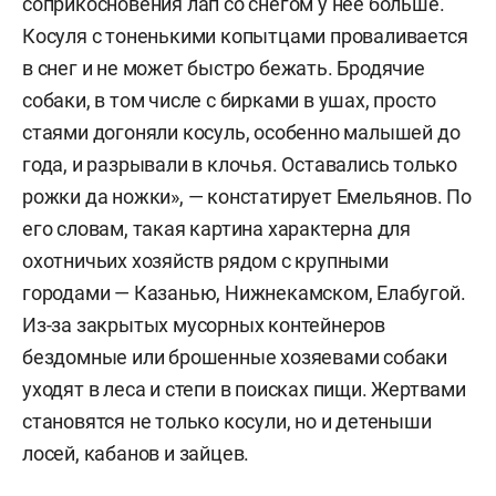
соприкосновения лап со снегом у нее больше.
К
осуля с тоненькими копытцами проваливается
в снег и не может быстро бежать. Бродячие
собаки, в том числе с бирками в ушах, просто
стаями догоняли косуль,
особенно малышей до
года, и разрывали в клочья. Оставались только
рожки да ножки», — констатирует Емельянов. По
его словам, такая картина характерна для
охотничьих хозяйств рядом с крупными
городами — Казанью, Нижнекамском, Елабугой.
Из-за закрытых мусорных контейнеров
бездомные или брошенные хозяевами собаки
уходят в леса и степи в поисках пищи. Жертвами
становятся не только косули, но и детеныши
лосей, кабанов и зайцев.