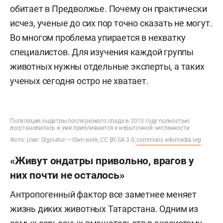
обитает в Предволжье. Почему он практически
исчез, ученые до сих пор точно сказать не могут.
Во многом проблема упирается в нехватку
специалистов. Для изучения каждой группы
животных нужны отдельные эксперты, а таких
ученых сегодня остро не хватает.
Популяция ондатры после резкого спада в 2013 году полностью
восстановилась и уже приближается к избыточной численности
Фото: User: Diginatur — Own work, CC BY-SA 3.0,
commons.wikimedia.org
«Живут ондатры привольно, врагов у
них почти не осталось»
Антропогенный фактор все заметнее меняет
жизнь диких животных Татарстана. Одним из