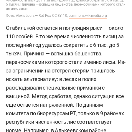
Численность лисиц в РТ за последний год удалось сократить с 6 тыс. до
5 тысяч. Причина — вспышка бешенства, переносчиками которого стали
именно лисы
Фото: Alexis Lours — Red Fox, CC BY 4.0,
commons.wikimedia.org
Стабильной остается и популяция рыси — около
110 особей. В то же время численность лисиц за
последний год удалось сократить с 6 тыс. до 5
тысяч. Причина — вспышка бешенства,
переносчиками которого стали именно лисы. Из-
за ограничений на отстрел егерям пришлось
искать альтернативу: в лесах и полях
раскладывали специальные приманки с
вакциной. Метод сработал, однако ситуация все
еще остается напряженной. По данным
комитета по биоресурсам РТ, только в 9 районах
республики численность лис соответствует
норме. Например, в Алькеевском районе