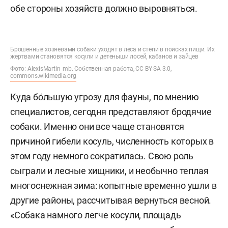
обе стороны хозяйств должно выровняться.
Брошенные хозяевами собаки уходят в леса и степи в поисках пищи. Их
жертвами становятся косули и детеныши лосей, кабанов и зайцев
Фото: AlexisMartin_mb. Собственная работа, CC BY-SA 3.0,
commons.wikimedia.org
Куда бо́льшую угрозу для фауны, по мнению
специалистов, сегодня представляют бродячие
собаки. Именно они все чаще становятся
причиной гибели косуль, численность которых в
этом году немного сократилась. Свою роль
сыграли и лесные хищники, и необычно теплая
многоснежная зима: копытные временно ушли в
другие районы, рассчитывая вернуться весной.
«
Собака намного легче косули, площадь