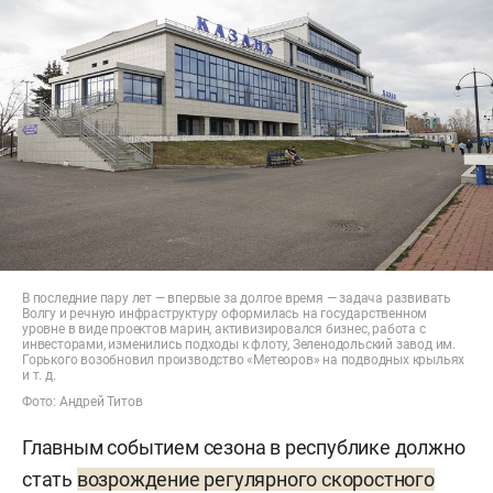
В последние пару лет — впервые за долгое время — задача развивать
Волгу и речную инфраструктуру оформилась на государственном
уровне в виде проектов марин, активизировался бизнес, работа с
инвесторами, изменились подходы к флоту, Зеленодольский завод им.
Горького возобновил производство «Метеоров» на подводных крыльях
и т. д.
Фото: Андрей Титов
Главным событием сезона в республике должно
стать
возрождение регулярного скоростного