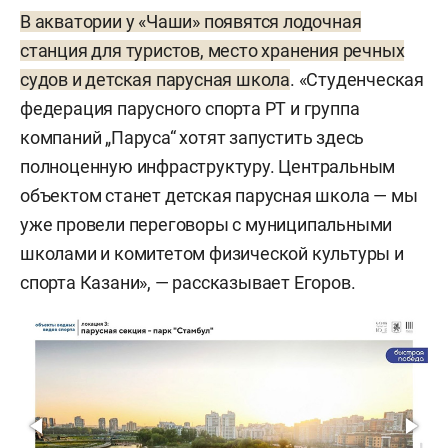
Концепцию развития «Казань — город на воде»,
В акватории у «Чаши» появятся лодочная
реализацию которой оценивали в сумму не
станция для туристов, место хранения речных
менее 10 млрд рублей, впервые презентовали в
судов и детская парусная школа
. «Студенческая
2023 году. План предусматривает 24 новых
федерация парусного спорта РТ и группа
объекта речной инфраструктуры,
компаний „Паруса“ хотят запустить здесь
благоустройство 12,2 км береговой полосы и
полноценную инфраструктуру. Центральным
создание 1,4 тыс. современных швартовочных
объектом станет детская парусная школа — мы
мест.
уже провели переговоры с муниципальными
школами и комитетом физической культуры и
«Сердцем» концепции должен был стать
спорта Казани», — рассказывает Егоров.
главный городской яхт-клуб на полуострове
Локомотив.
Обновление системы речного сервиса
предусматривало создание 9 городских марин —
стоянок для маломерных судов (8–12 м) из