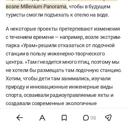
Щербаково и Савиновского парка на Казанке.
возле Millenium Panorama
, чтобы в будущем
туристы смогли подъехать к отелю на воде.
Концепция предполагает развитие водных
видов спорта: модернизацию детской парусной
А некоторые проекты претерпевают изменения
школы «Локомотив», создание центра парусного
с течением времени — например, возле экстрим-
спорта «Заречье» и парусной школы напротив
парка «Урам» решили отказаться от лодочной
парка «Стамбул». На базе подросткового клуба
станции в пользу инженерно-творческого
«Лидер» планируется создание центра
центра. «Там гнездится много птиц, поэтому мы
судомодельного спорта. Секцию водно-
не хотели бы размещать там лодочную станцию.
морского спорта и морского многоборья
Хотим, чтобы дети там занимались, изучали
планируют разместить на берегу реки Казанки в
природу и инновационные инженерные виды
Советском районе. Общая численность
спорта, осваивали радиоуправляемые яхты и
обучающихся составит 400 человек.
создавали современные экологичные
электрические моторы тихой среды», — делится
Кроме того, на иловых полях в поселке
98
планами Егоров.
Победилово предусмотрен судостроительный