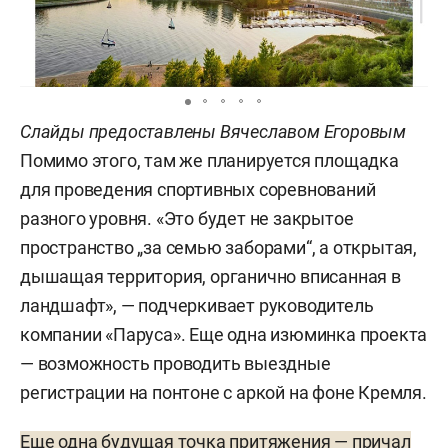
плавучих понтонов. Их предлагают расположить
у «Ривьеры», ЖК «Ричмонд», «Ак Барс Арены»,
Нацбиблиотеки РТ, центра семьи «Казан» и на
улице Портовой. Туристические плавучие
пристани общей вместимостью 400 мест город
Слайды предоставлены Вячеславом Егоровым
видит в Займище и неподалеку от Щурячьего
Помимо этого, там же планируется площадка
острова.
для проведения спортивных соревнований
разного уровня. «Это будет не закрытое
Гостевые стоянки с поминутной оплатой
пространство „за семью заборами“, а открытая,
швартовки хотели открыть у центра города: у
дышащая территория, органично вписанная в
парка «Манзара», «Ривьеры», экстрим-парка
ландшафт», — подчеркивает руководитель
«Урам», Кремлевской дамбы и Кремлевской
компании «Паруса». Еще одна изюминка проекта
набережной. «Зеленые» стоянки для небольших
— возможность проводить выездные
лодок вроде каяков и байдарок должны
регистрации на понтоне с аркой на фоне Кремля.
появиться в пяти локациях: в районе Больших
Дербышек, Борисоглебского, у трассы М7,
Еще одна будущая точка притяжения — причал