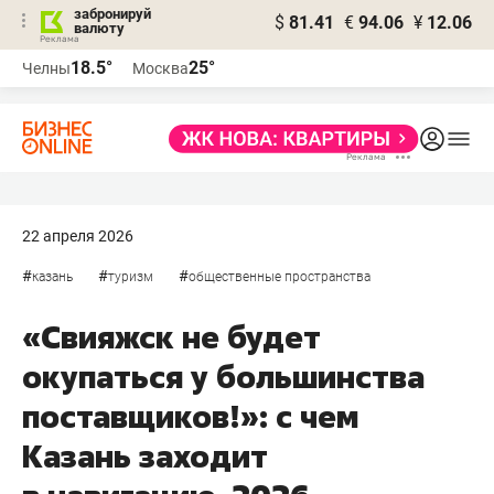
забронируй
$
81.41
€
94.06
¥
12.06
валюту
18.5°
25°
Челны
Москва
22 апреля 2026
#
#
#
казань
туризм
общественные пространства
«Свияжск не будет
окупаться у большинства
поставщиков!»: с чем
Казань заходит