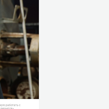
мую работать с
 делается»