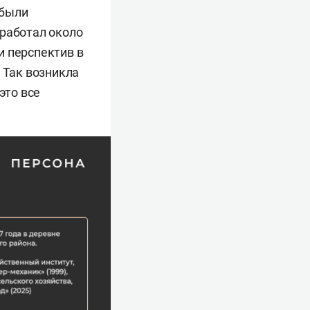
 были
оработал около
 и перспектив в
 Так возникла
это все