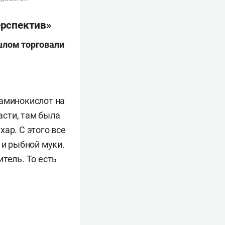
ерспектив»
шлом торговали
 аминокислот на
асти, там была
ар. С этого все
 и рыбной муки.
тель. То есть