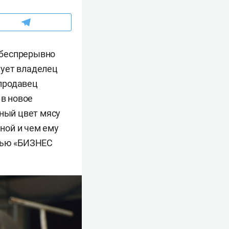
ы беспрерывно
етует владелец
продавец
 в новое
сный цвет мясу
ной и чем ему
рвью «БИЗНЕС