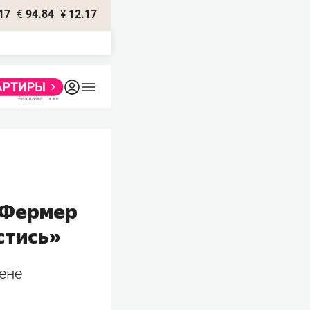
17
€
94.84
¥
12.17
 «Фермер
стись»
ене