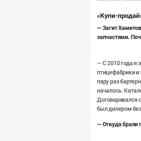
«Купи-продай»
— Загит Хамитов
запчастями. Поч
— С 2010 года я
птицефабрики и 
пару раз бартер
началось. Катал
Договаривался с
был дилером без
— Откуда брали