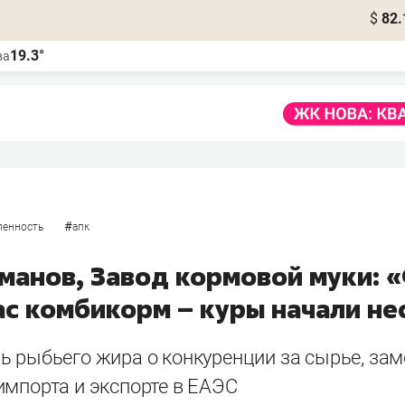
$
82.
19.3°
ва
#
енность
апк
гманов, Завод кормовой муки:
ас комбикорм – куры начали не
ь рыбьего жира о конкуренции за сырье, зам
импорта и экспорте в ЕАЭС