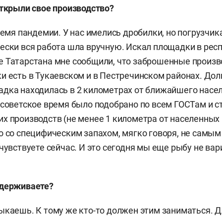
открыли свое производство?
ремя пандемии. У нас имелись дробилки, но погрузчика
ески вся работа шла вручную. Искал площадки в респ
 Татарстана мне сообщили, что заброшенные произв
и есть в Тукаевском и в Пестречинском районах. Дол
дка находилась в 2 километрах от ближайшего насел
 советское время было подобрано по всем ГОСТам и с
х производств (не менее 1 километра от населенных 
о со специфическим запахом, мягко говоря, не самы
чувствуете сейчас. И это сегодня мы еще рыбу не вар
ыдерживаете?
ыкаешь. К тому же кто-то должен этим заниматься. Д