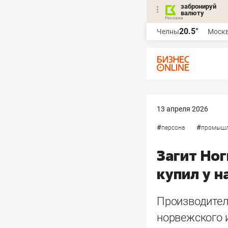
забронируй
валюту
20.5°
Челны
Моск
13 апреля 2026
#
#
персона
промышл
Загит Но
купил у н
Производител
норвежского 