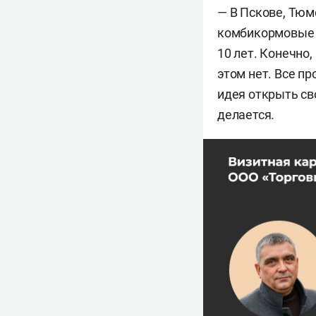
— В Пскове, Тюм
комбикормовые з
10 лет. Конечно,
этом нет. Все п
идея открыть сво
делается.