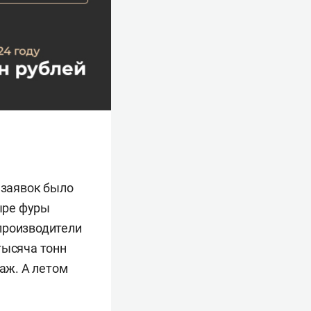
 заявок было
тыре фуры
производители
тысяча тонн
таж. А летом