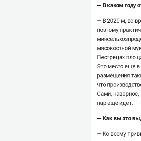
— В каком году 
— В 2020-м, во в
поэтому практич
минсельхозпроде
мясокостной мук
Пестрецах площа
Это место еще в
размещения таки
что производств
Сами, наверное, 
пар еще идет.
— Как вы это в
— Ко всему прив