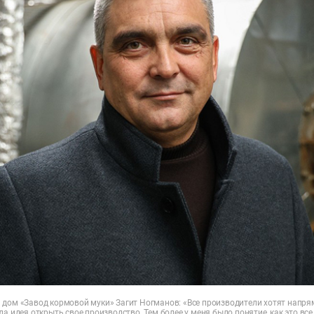
 дом «Завод кормовой муки» Загит Ногманов: «Все производители хотят напря
ла идея открыть свое производство. Тем более у меня было понятие, как это все