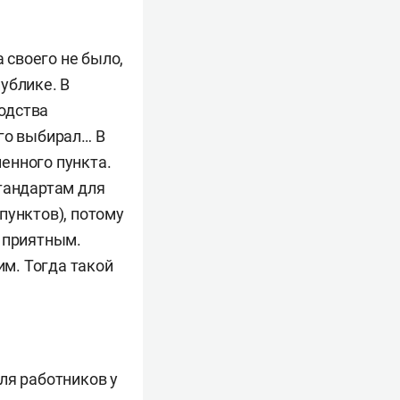
 своего не было,
ублике. В
одства
го выбирал… В
енного пункта.
тандартам для
пунктов), потому
м приятным.
им. Тогда такой
ля работников у