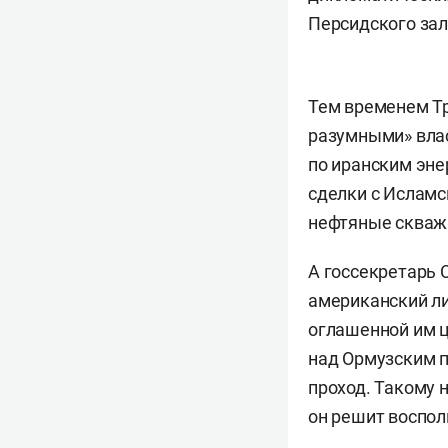
Персидского зал
Тем временем 
разумными» вла
по иранским эне
сделки с Исламс
нефтяные скважи
А госсекретарь
американский ли
оглашенной им ц
над Ормузским п
проход. Такому н
он решит воспол