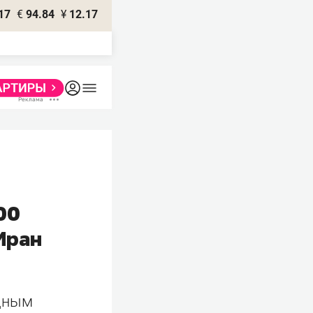
17
€
94.84
¥
12.17
00
Иран
рдным