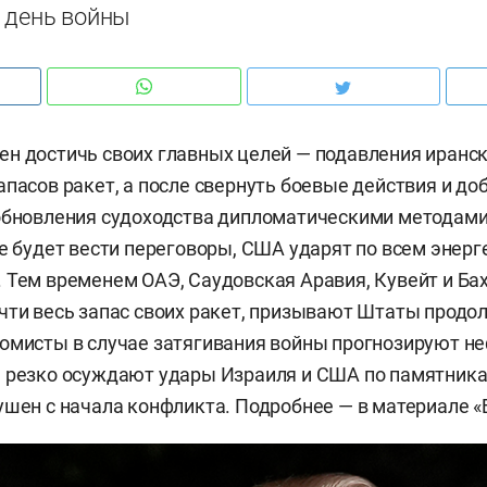
й день войны
н достичь своих главных целей — подавления иранс
апасов ракет, а после свернуть боевые действия и до
обновления судоходства дипломатическими методами,
не будет вести переговоры, США ударят по всем энер
 Тем временем ОАЭ, Саудовская Аравия, Кувейт и Бах
чти весь запас своих ракет, призывают Штаты продо
омисты в случае затягивания войны прогнозируют неф
 резко осуждают удары Израиля и США по памятника
ушен с начала конфликта. Подробнее — в материале «