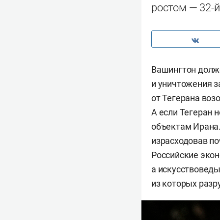
ростом — 32-
Вашингтон долже
и уничтожения з
от Тегерана воз
А если Тегеран 
объектам Ирана.
израсходовав по
Российские экон
а искусствоведы
из которых разр