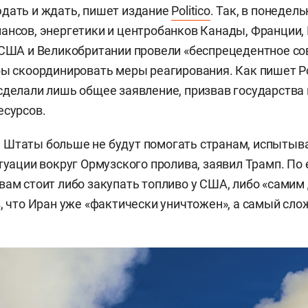
дать и ждать, пишет издание
Politico
. Так, в понедел
ансов, энергетики и центробанков Канады, Франции, 
 США и Великобритании провели «беспрецедентное с
бы скоординировать меры реагирования. Как пишет Pol
сделали лишь общее заявление, призвав государства
есурсов.
 Штаты больше не будут помогать странам, испыты
туации вокруг Ормузского пролива, заявил Трамп. По 
вам стоит либо закупать топливо у США, либо «самим
в, что Иран уже «фактически уничтожен», а самый сло