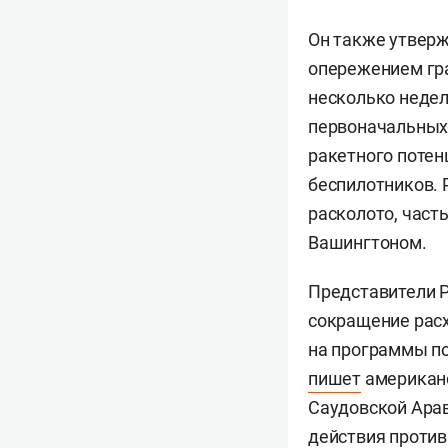
Он также утверж
опережением гра
несколько недел
первоначальных 
ракетного потен
беспилотников. 
расколото, част
Вашингтоном.
Представители Р
сокращение рас
на программы по
пишет
американс
Саудовской Ара
действия против