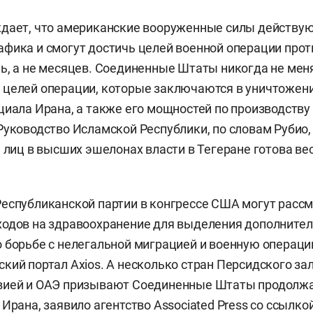
дает, что американские вооруженные силы действую
фика и смогут достичь целей военной операции прот
ь, а не месяцев. Соединенные Штаты никогда не мен
целей операции, которые заключаются в уничтожени
циала Ирана, а также его мощностей по производству 
Руководство Исламской Республики, по словам Рубио
ь лиц в высших эшелонах власти в Тегеране готова вес
еспубликанской партии в конгрессе США могут расс
ходов на здравоохранение для выделения дополните
 борьбе с нелегальной миграцией и военную операци
кий портал Axios. А несколько стран Персидского зал
вией и ОАЭ призывают Соединенные Штаты продолж
 Ирана, заявило агентство
Associated Press
со ссылкой