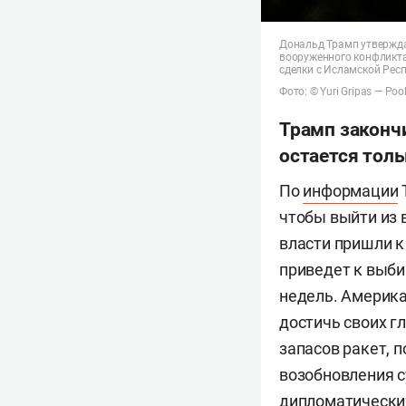
Дональд Трамп утвержда
вооруженного конфликта 
сделки с Исламской Рес
Фото: © Yuri Gripas — Poo
Трамп закончи
остается тол
По
информации
T
чтобы выйти из 
власти пришли к
приведет к выби
недель. Америка
достичь своих г
запасов ракет, 
возобновления с
дипломатических