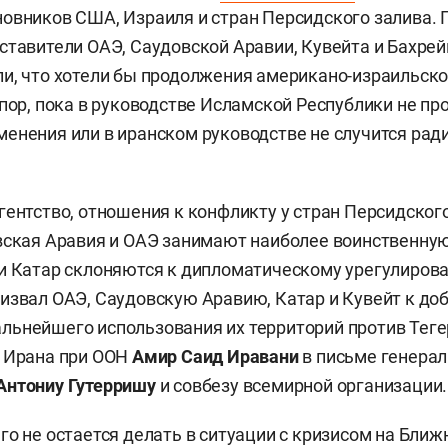
овников США, Израиля и стран Персидского залива. 
ставители ОАЭ, Саудовской Аравии, Кувейта и Бахрей
и, что хотели бы продолжения американо-израильско
 пор, пока в руководстве Исламской Республики не пр
енения или в иранском руководстве не случится ра
гентство, отношения к конфликту у стран Персидског
вская Аравия и ОАЭ занимают наиболее воинственную
и Катар склоняются к дипломатическому урегулирова
извал ОАЭ, Саудовскую Аравию, Катар и Кувейт к до
ьнейшего использования их территорий против Теге
 Ирана при ООН
Амир Саид Иравани
в письме генера
Антониу Гутерришу
и совбезу всемирной организации.
го не остается делать в ситуации с кризисом на Ближ