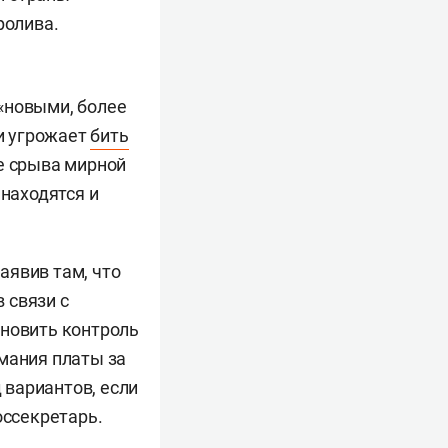
ролива.
 «новыми, более
и угрожает
бить
е срыва мирной
 находятся и
заявив там, что
 связи с
ановить контроль
мания платы за
 вариантов, если
оссекретарь.