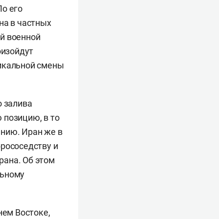
По его
на в частных
й военной
оизойдут
дикальной смены
о залива
 позицию, в то
нию. Иран же в
брососедству и
рана. Об этом
льному
нем Востоке,