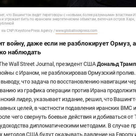
ет, что Вашингтон ведет переговоры с «новыми, более разумными» властями 
и угрожает бить по иранским энергетическим объектам, включая остров Харк,
публикой
l via CNP/Keystone Press Agency /
www.globallookpress.com
т войну, даже если не разблокирует Ормуз, 
ько наблюдать
he Wall Street Journal, президент США
Дональд Трамп
войны с Ираном, не разблокировав Ормузский пролив
 выводу, что задача по восстановлению навигации че
ванию из графика операции против Ирана продолжит
нский лидер, указывает издание, решил, что Вашинг
лавных целей, в частности подавления иранских ВМС 
после чего свернуть боевые действия и добиваться от
удоходства дипломатическими методами. В случае п
 методов США будут оказывать давление на Европу 