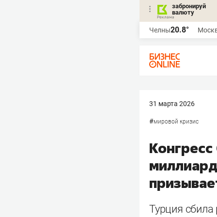
забронируй
валюту
20.8°
Челны
Моск
31 марта 2026
#
мировой кризис
Конгресс
миллиардо
призывае
Турция сбила