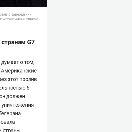
Ирана о завершении
 в случае срыва мирной
а странам G7
думает о том,
. Американские
рез этот пролив
ельностью 6
тон должен
и уничтожения
 Тегерана
ровала
и страны