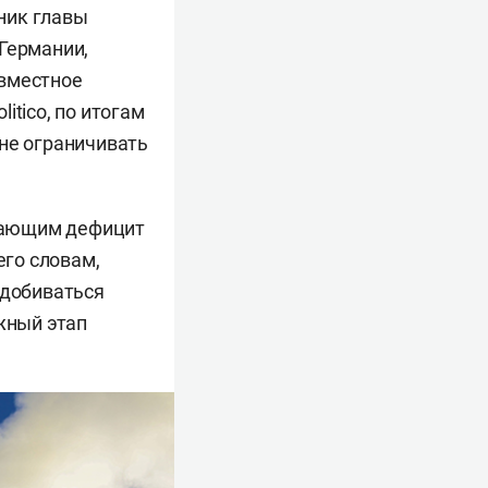
ьник главы
Германии,
овместное
itico, по итогам
 не ограничивать
вающим дефицит
его словам,
 добиваться
жный этап