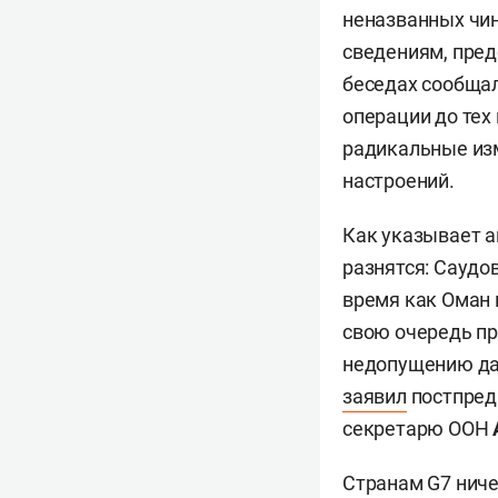
неназванных чин
сведениям, пред
беседах сообщал
операции до тех
радикальные изм
настроений.
Как указывает а
разнятся: Саудо
время как Оман 
свою очередь пр
недопущению дал
заявил
постпред
секретарю ООН
Странам G7 ниче