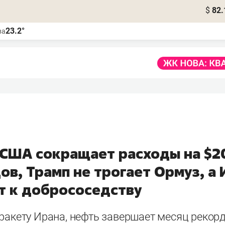
$
82.
23.2°
ва
 США сокращает расходы на $2
в, Трамп не трогает Ормуз, а 
т к добрососедству
 ракету Ирана, нефть завершает месяц реко