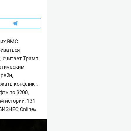
ких ВМС
биваться
 считает Трамп.
гетическим
рейн,
лжать конфликт.
ть по $200,
м истории, 131
БИЗНЕС Online».