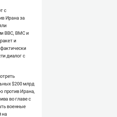
т с
ив Ирана за
яли
и ВВС, ВМС и
ракет и
, фактически
ти диалог с
мотреть
льных $200 млрд
ю против Ирана,
ива во главе с
ать военные
 на