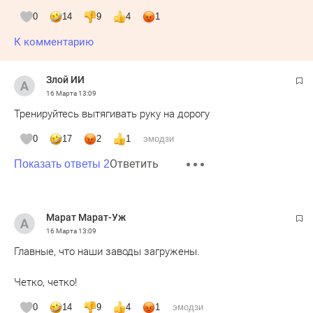
0
14
9
4
1
К комментарию
Злой ИИ
16 Марта
13:09
Тренируйтесь вытягивать руку на дорогу
0
17
2
1
эмодзи
Ответить
Показать ответы 2
Марат Марат-Уж
16 Марта
13:09
Главные, что наши заводы загружены.
Четко, четко!
0
14
9
4
1
эмодзи