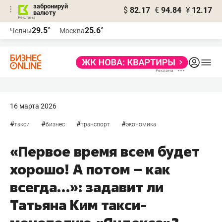
забронируй
$
82.17
€
94.84
¥
12.17
валюту
29.5°
25.6°
Челны
Москва
16 марта 2026
#
#
#
#
такси
бизнес
транспорт
экономика
«Первое время всем будет
хорошо! А потом – как
всегда…»: задавит ли
Татьяна Ким такси-