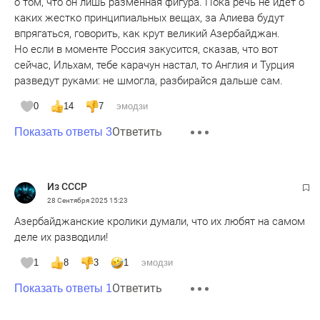
о том, что он лишь разменная фигура. Пока речь не идет о
каких жестко принципиальных вещах, за Алиева будут
впрягаться, говорить, как крут великий Азербайджан.
Но если в моменте Россия закусится, сказав, что вот
сейчас, Ильхам, тебе карачун настал, то Англия и Турция
разведут руками: не шмогла, разбирайся дальше сам.
0
14
7
эмодзи
Ответить
Показать ответы 3
Из СССР
28 Сентября 2025
15:23
Азербайджанские кролики думали, что их любят на самом
деле их разводили!
1
8
3
1
эмодзи
Ответить
Показать ответы 1