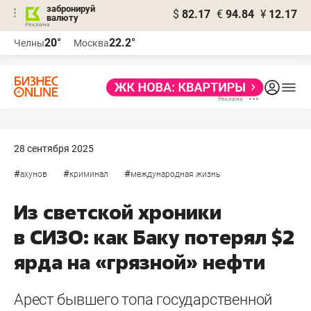
забронируй
$
82.17
€
94.84
¥
12.17
валюту
20°
22.2°
Челны
Москва
28 сентября 2025
#
#
#
ахунов
криминал
международная жизнь
Из светской хроники
в СИЗО: как Баку потерял $2
ярда на «грязной» нефти
Арест бывшего топа государственной