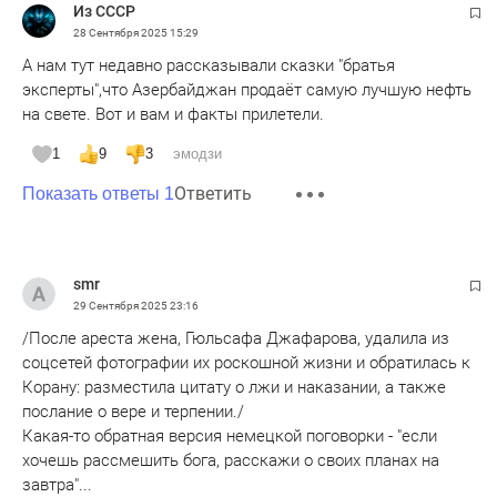
Из СССР
28 Сентября 2025
15:29
А нам тут недавно рассказывали сказки "братья
эксперты",что Азербайджан продаёт самую лучшую нефть
на свете. Вот и вам и факты прилетели.
1
9
3
эмодзи
Ответить
Показать ответы 1
smr
29 Сентября 2025
23:16
/После ареста жена, Гюльсафа Джафарова, удалила из
соцсетей фотографии их роскошной жизни и обратилась к
Корану: разместила цитату о лжи и наказании, а также
послание о вере и терпении./
Какая-то обратная версия немецкой поговорки - "если
хочешь рассмешить бога, расскажи о своих планах на
завтра"...