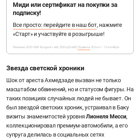
Миди или сертификат на покупки за
подписку!
Все просто: перейдите в наш бот
, нажмите
«Старт» и участвуйте в розыгрыше!
Реклама. ООО «БМ Холдинг» erid: 2SDnjd1edfL
Правила
. Итоги — 13 октября
Звезда светской хроники
Шок от ареста Ахмедзаде вызван не только
масштабом обвинений, но и статусом фигуры. На
таких позициях случайных людей не бывает. Он
был звездой светских хроник, устраивал в Баку
визиты знаменитостей уровня
Лионеля Месси
,
коллекционировал премиум-автомобили, а его
супруга делилась в социальных сетях