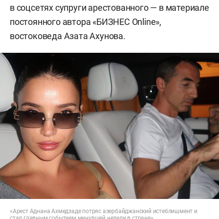
в соцсетях супруги арестованного — в материале
постоянного автора «БИЗНЕС Online»,
востоковеда Азата Ахунова.
«Арест Аднана Ахмедзаде потряс азербайджанский истеблишмент и
стал главным событием минувшей недели в стране»