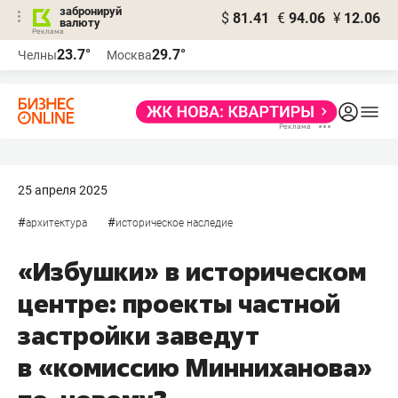
забронируй
$
81.41
€
94.06
¥
12.06
валюту
23.7°
29.7°
Челны
Москва
25 апреля 2025
#
#
архитектура
историческое наследие
«Избушки» в историческом
центре: проекты частной
застройки заведут
в «комиссию Минниханова»