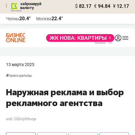
забронируй
$
82.17
€
94.84
¥
12.17
валюту
20.4°
22.4°
Челны
Москва
13 марта 2025
#
пресс-релизы
Наружная реклама и выбор
рекламного агентства
erid: 2SDnjdVbvqa