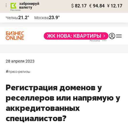
забронируй
$
82.17
€
94.84
¥
12.17
валюту
21.2°
23.9°
Челны
Москва
28 апреля 2023
#
пресс-релизы
Регистрация доменов у
реселлеров или напрямую у
аккредитованных
специалистов?