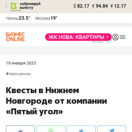
забронируй
$
82.17
€
94.84
¥
12.17
валюту
23.5°
19°
Челны
Москва
19 января 2023
#
пресс-релизы
Квесты в Нижнем
Новгороде от компании
«Пятый угол»