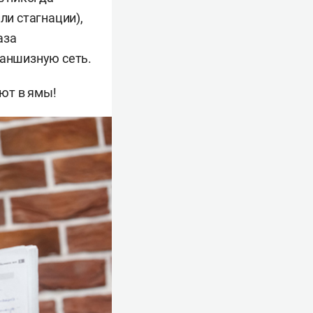
ли стагнации),
аза
раншизную сеть.
ют в ямы!