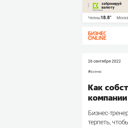
забронируй
валюту
18.8°
Челны
Моск
26 сентября 2022
#
бизнес
Как собс
компании
Бизнес-тренер
терпеть, чтоб