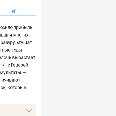
иносило прибыль
ль для многих
разуру, «тушат
ятные годы
мелочь вырастает
 «Че Геварой
езультаты —
еличивают
бок, которые