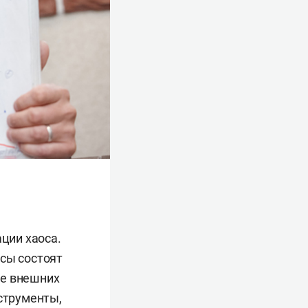
ации хаоса.
ссы состоят
ие внешних
нструменты,