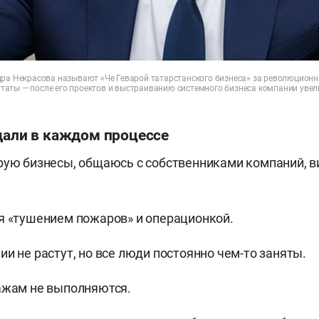
ния «ДоРеМи» (+52%), медицинский центр «Дар» (+35%
илант» (в 2,5 раза), а также крупные корпорации и х
дра Некрасова называют «Че Геварой татарстанского бизнеса» за революционн
аты — после его проектов и выстраиванию системного бизнеса компании уве
едали в каждом процессе
рую бизнесы, общаюсь с собственниками компаний, 
я «тушением пожаров» и операционкой.
ии не растут, но все люди постоянно чем-то заняты.
ажам не выполняются.