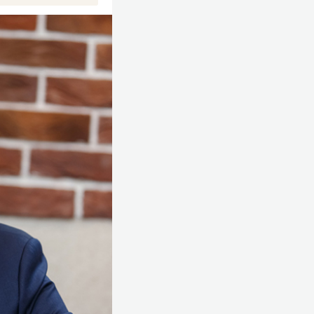
ы, консультант
прошли свыше 500
ал с командой
на, работал
о популярного
совета
нды компании
шими и позволяет
: компания
imus (+21%),