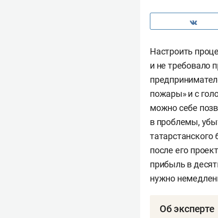
Настроить проце
и не требовало 
предпринимателе
пожары» и с гол
можно себе позв
в проблемы, убы
татарстанского
после его проек
прибыль в десят
нужно немедленн
Об эксперте