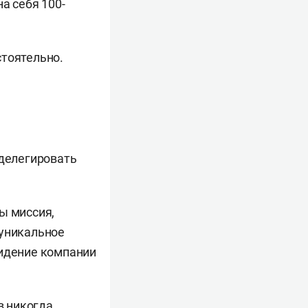
а себя 100-
стоятельно.
 делегировать
ы миссия,
 уникальное
видение компании
в никогда