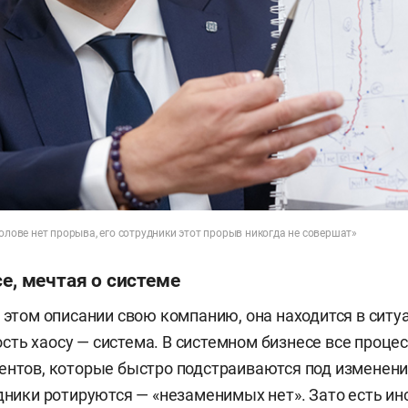
голове нет прорыва, его сотрудники этот прорыв никогда не совершат»
се, мечтая о системе
в этом описании свою компанию, она находится в ситу
ть хаосу — система. В системном бизнесе все проце
ентов, которые быстро подстраиваются под изменен
удники ротируются — «незаменимых нет». Зато есть и