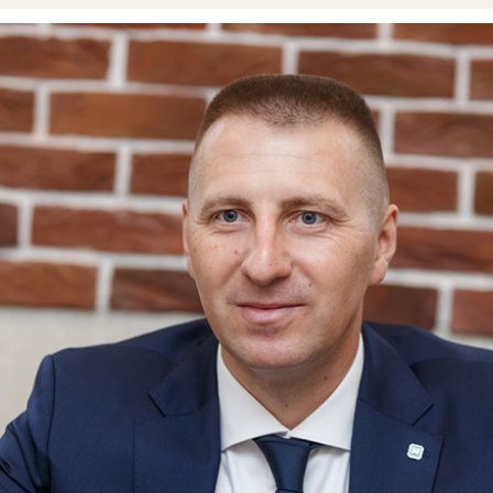
асов
— бизнес-тренер с почти 10-летним опытом работ
опыт в продажах — более 19 лет. Проекты Некрасова 
ым он помог заработать более 1 млрд рублей.
грузчика до директора алкогольной компании. Развив
и качественную дистрибуцию на территории Татарста
ия Черняка
— участника топ-100 Forbes, автора самог
ла на YouTube — Big Money, главы наблюдательного 
динга Global Spirits с оборотом в $1 млрд в год. Бре
87 странах мира.
иходят хорошие компании, он помогает им стать луч
м увеличить их доход в 2–3 раза всего за 120 дней.
Некрасова — предприятия среднего и малого бизнеса
320%), отель «Мираж» (+34%), сеть фитнес-клубов Мах