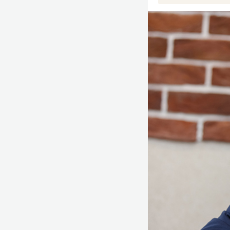
Александр Некр
и практик. Его 
компаний, котор
Прошел путь от 
количественную 
в команде
Евген
обучающего кана
алкогольного хол
представлены в 
К Александру пр
предпринимателя
Среди клиентов 
«Энергоаудит» (+