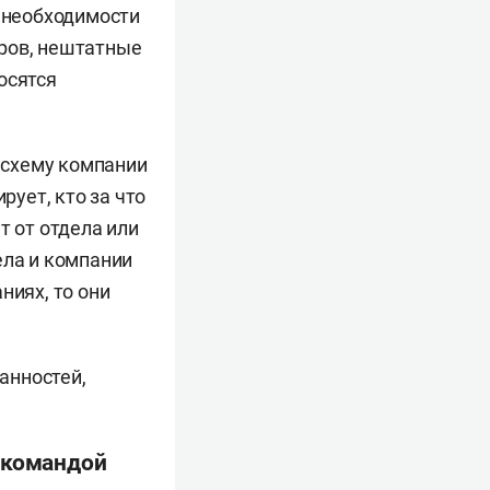
 необходимости
еров, нештатные
осятся
 схему компании
рует, кто за что
т от отдела или
ела и компании
ниях, то они
анностей,
 командой