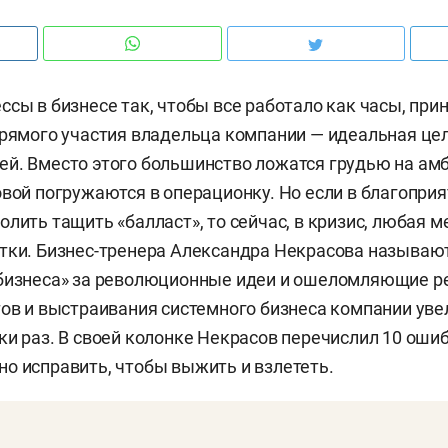
ссы в бизнесе так, чтобы все работало как часы, пр
прямого участия владельца компании — идеальная це
й. Вместо этого большинство ложатся грудью на амб
овой погружаются в операционку. Но если в благопри
олить тащить «балласт», то сейчас, в кризис, любая 
тки. Бизнес-тренера Александра Некрасова называют
 бизнеса» за революционные идеи и ошеломляющие р
тов и выстраивания системного бизнеса компании ув
ки раз. В своей колонке Некрасов перечислил 10 оши
о исправить, чтобы выжить и взлететь.