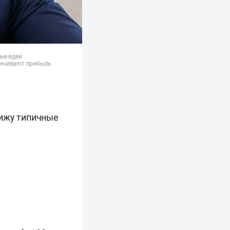
), агентство
олдинги
ые идеи
личивают прибыль
вижу типичные