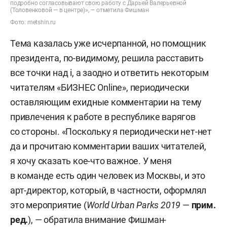
подробно согласовывают свою работу с Дарьей Валерьевной
(Толовенковой — в центре)», — отметила Фишман
Фото: metshin.ru
Тема казалась уже исчерпанной, но помощник
президента, по-видимому, решила расставить
все точки над i, а заодно и ответить некоторым
читателям «БИЗНЕС Online», периодически
оставляющим ехидные комментарии на тему
привлечения к работе в республике варягов
со стороны. «Поскольку я периодически нет-нет
да и прочитаю комментарии ваших читателей,
я хочу сказать кое-что важное. У меня
в команде есть один человек из Москвы, и это
арт-директор, который, в частности, оформлял
это мероприятие (
World Urban Parks 2019
—
прим.
ред.
), — обратила внимание Фишман-