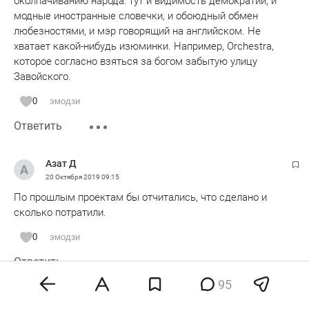
околпачиванию народа: тут и видимость демократии, и
модные иностранные словечки, и обоюдный обмен
любезностями, и мэр говорящий на английском. Не
хватает какой-нибудь изюминки. Например, Orchestra,
которое согласно взяться за богом забытую улицу
Завойского.
0
эмодзи
Ответить
Азат Д
20 Октября 2019
09:15
По прошлым проектам бы отчитались, что сделано и
сколько потратили.
0
эмодзи
Ответить
95
Анонимно