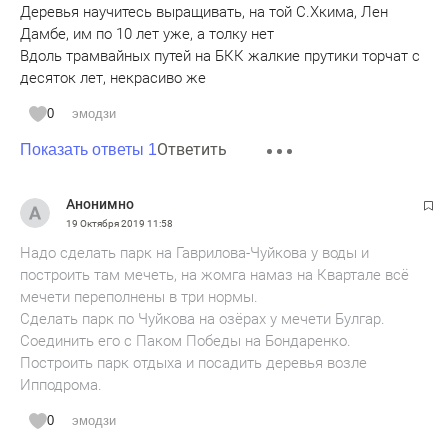
Деревья научитесь выращивать, на той С.Хкима, Лен
Дамбе, им по 10 лет уже, а толку нет
Вдоль трамвайных путей на БКК жалкие прутики торчат с
десяток лет, некрасиво же
0
эмодзи
Ответить
Показать ответы 1
Анонимно
19 Октября 2019
11:58
Надо сделать парк на Гаврилова-Чуйкова у воды и
построить там мечеть, на жомга намаз на Квартале всё
мечети переполнены в три нормы.
Сделать парк по Чуйкова на озёрах у мечети Булгар.
Соединить его с Паком Победы на Бондаренко.
Построить парк отдыха и посадить деревья возле
Ипподрома.
0
эмодзи