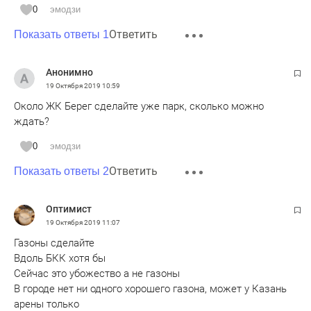
парковый форум, интересно узнать про успешный опыт
0
эмодзи
зарубежных и российских коллег. Но сильно сомневаюсь,
Ответить
Показать ответы 1
что казанские специалисты, от которых зависит
состояние зеленых насаждений в городе, изменят свое
отношение к экосистеме города. Послушают-послушают, а
Анонимно
работать продолжат по старинке - топором и бензопилой.
19 Октября 2019
10:59
Около ЖК Берег сделайте уже парк, сколько можно
ждать?
0
эмодзи
Ответить
Показать ответы 2
Оптимист
19 Октября 2019
11:07
Газоны сделайте
Вдоль БКК хотя бы
Сейчас это убожество а не газоны
В городе нет ни одного хорошего газона, может у Казань
арены только