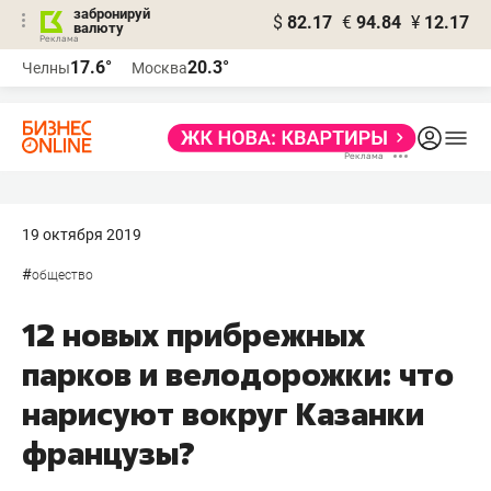
забронируй
$
82.17
€
94.84
¥
12.17
валюту
17.6°
20.3°
Челны
Москва
19 октября 2019
#
общество
12 новых прибрежных
парков и велодорожки: что
нарисуют вокруг Казанки
французы?