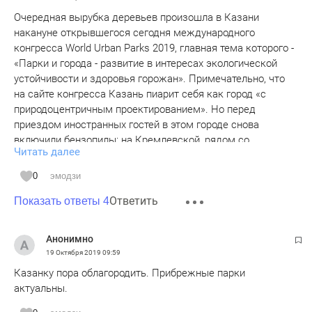
Очередная вырубка деревьев произошла в Казани
накануне открывшегося сегодня международного
конгресса World Urban Parks 2019, главная тема которого -
«Парки и города - развитие в интересах экологической
устойчивости и здоровья горожан». Примечательно, что
на сайте конгресса Казань пиарит себя как город «с
природоцентричным проектированием». Но перед
приездом иностранных гостей в этом городе снова
включили бензопилы: на Кремлевской, рядом со
Читать далее
«сковородкой» КФУ, уничтожили огромный вяз, остатки
еловой аллеи и заросли американского клена, а на улице
0
эмодзи
Ершова, перед входом в институт фундаментальной
Ответить
медицины КФУ, спилили 18 здоровых берез.
Показать ответы 4
...
- Но почему, к примеру, в Санкт-Петербурге старинные
Анонимно
деревья лечат, накладывают пломбы, делают уколы?
19 Октября 2019
09:59
- Ха-ха, лечите частным образом, - усмехнулся главный
Казанку пора облагородить. Прибрежные парки
эколог КФУ. - А мы табличку повесим: «Это дерево лечит
актуальны.
на собственные средства корреспондент «Вечерки». Вы
последнее выступление министра лесного хозяйства