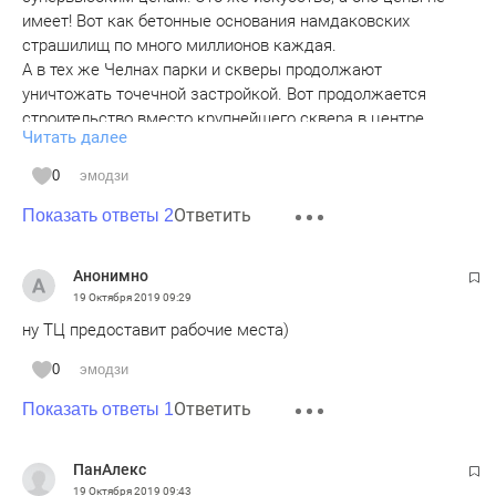
имеет! Вот как бетонные основания намдаковских
страшилищ по много миллионов каждая.
А в тех же Челнах парки и скверы продолжают
уничтожать точечной застройкой. Вот продолжается
строительство вместо крупнейшего сквера в центре
Читать далее
города торгового центра бибишева с нарушением
пожарных и прочих строительных норм. Так власти города
0
эмодзи
изъяли земельные участки на о.п. Райисполком под
Ответить
смешным предлогом трамвая (видимо он туда
Показать ответы 2
телепортируется) - а все ради интересов этого ТЦ,
которому эти участки с магазинами мешали!
Анонимно
19 Октября 2019
09:29
ну ТЦ предоставит рабочие места)
0
эмодзи
Ответить
Показать ответы 1
ПанАлекс
19 Октября 2019
09:43