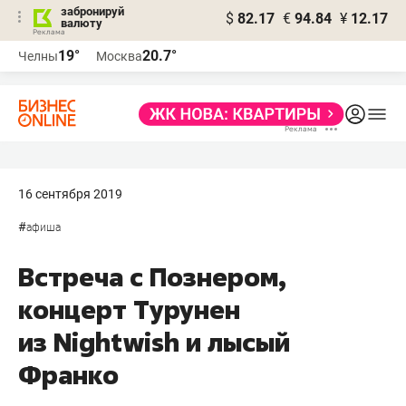
забронируй
$
82.17
€
94.84
¥
12.17
валюту
19°
20.7°
Челны
Москва
16 сентября 2019
#
афиша
Встреча с Познером,
концерт Турунен
из Nightwish и лысый
Франко