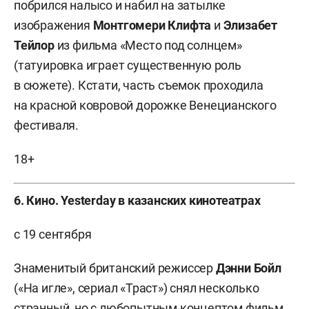
побрился налысо и набил на затылке
изображения
Монтгомери Клифта
и
Элизабет
Тейлор
из фильма «Место под солнцем»
(татуировка играет существенную роль
в сюжете). Кстати, часть съемок проходила
на красной ковровой дорожке Венецианского
фестиваля.
18+
6. Кино. Yesterday в казанских кинотеатрах
с 19 сентября
Знаменитый британский режиссер
Дэнни Бойл
(«На игле», сериал «Траст») снял несколько
странный, но с любопытным концептом фильм.